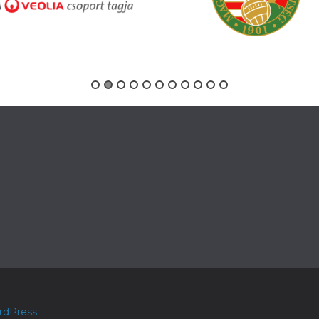
rdPress
.