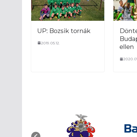
UP: Bozsik tornák
Dönte
Buda
2019.05.12.
ellen
2020.07