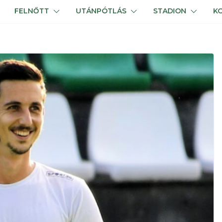
FELNŐTT
UTÁNPÓTLÁS
STADION
K