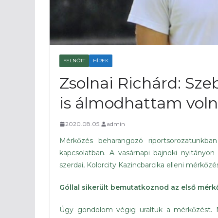
FELNŐTT
HÍREK
Zsolnai Richárd: Sz
is álmodhattam voln
2020.08.05.
admin
Mérkőzés beharangozó riportsorozatunkban
kapcsolatban. A vasárnapi bajnoki nyitányon
szerdai, Kolorcity Kazincbarcika elleni mérkőzés
Góllal sikerült bemutatkoznod az első mérk
Úgy gondolom végig uraltuk a mérkőzést. N