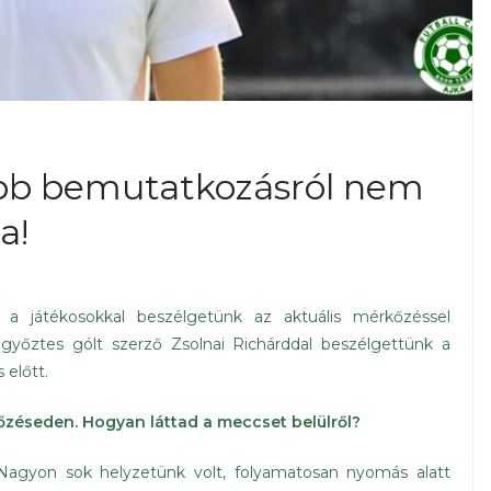
ebb bemutatkozásról nem
a!
 a játékosokkal beszélgetünk az aktuális mérkőzéssel
 győztes gólt szerző Zsolnai Richárddal beszélgettünk a
 előtt.
őzéseden. Hogyan láttad a meccset belülről?
agyon sok helyzetünk volt, folyamatosan nyomás alatt