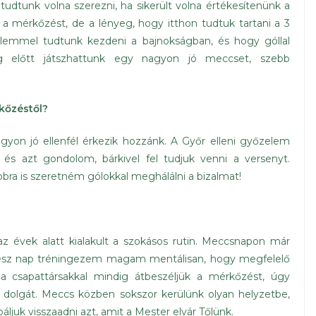
s tudtunk volna szerezni, ha sikerült volna értékesítenünk a
 a mérkőzést, de a lényeg, hogy itthon tudtuk tartani a 3
emmel tudtunk kezdeni a bajnokságban, és hogy góllal
g előtt játszhattunk egy nagyon jó meccset, szebb
rkőzéstől?
on jó ellenfél érkezik hozzánk. A Győr elleni győzelem
 és azt gondolom, bárkivel fel tudjuk venni a versenyt.
ra is szeretném gólokkal meghálálni a bizalmat!
z évek alatt kialakult a szokásos rutin. Meccsnapon már
gész nap tréningezem magam mentálisan, hogy megfelelő
n a csapattársakkal mindig átbeszéljük a mérkőzést, úgy
 dolgát. Meccs közben sokszor kerülünk olyan helyzetbe,
ljuk visszaadni azt, amit a Mester elvár Tőlünk.