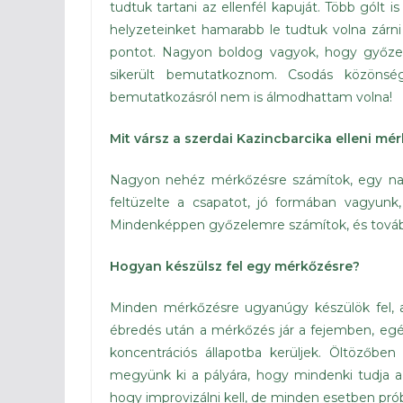
tudtuk tartani az ellenfél kapuját. Több gólt i
helyzeteinket hamarabb le tudtuk volna zárni
pontot. Nagyon boldog vagyok, hogy győzel
sikerült bemutatkoznom. Csodás közönsé
bemutatkozásról nem is álmodhattam volna!
Mit vársz a szerdai Kazincbarcika elleni mé
Nagyon nehéz mérkőzésre számítok, egy nagy
feltüzelte a csapatot, jó formában vagyunk,
Mindenképpen győzelemre számítok, és tovább
Hogyan készülsz fel egy mérkőzésre?
Minden mérkőzésre ugyanúgy készülök fel, a
ébredés után a mérkőzés jár a fejemben, e
koncentrációs állapotba kerüljek. Öltözőbe
megyünk ki a pályára, hogy mindenki tudja a
hogy improvizálni kell, de minden esetben próbá