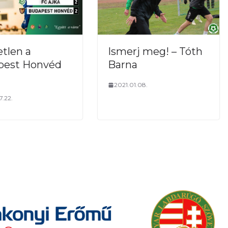
tlen a
Ismerj meg! – Tóth
pest Honvéd
Barna
2021.01.08.
.22.