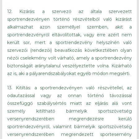
12. Kizárás: a szervező az általa szervezett
sportrendezvényen történő részvételből való kizárást
alkalmazhat azon személlyel szemben, akit a
sportrendezvényről eltávolítottak, vagy erre azért nem
került sor, mert a sportrendezvény helyszínén való
szervezői (rendezői) beavatkozás következtében olyan
nézői cselekmény volt várható, amely a sportrendezvény
biztonságát aránytalanul veszélyeztette volna. Kizárható
az is, aki a pályarendszabályokat egyéb módon megsérti.
13. Kitiltás: a sportrendezvényen való részvétellel, az
odautazással vagy az onnan történő távozással
összefüggő szabálysértés miatt az eljárás alá vont
személy kitiltható bármelyik sportszövetség
versenyrendszerében megrendezésre kerülő
sportrendezvényről, valamint bármelyik sportszövetség
versenyrendszerében megrendezett sportesemény