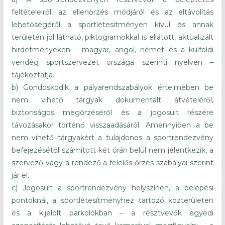
feltételeiről, az ellenőrzés módjáról és az eltávolítás
lehetőségéről a sportlétesítményen kívül és annak
területén jól látható, piktogramokkal is ellátott, aktualizált
hirdetményeken – magyar, angol, német és a külföldi
vendég sportszervezet országa szerinti nyelven –
tájékoztatja.
b) Gondoskodik a pályarendszabályok értelmében be
nem vihető tárgyak dokumentált átvételéről,
biztonságos megőrzéséről és a jogosult részére
távozásakor történő visszaadásáról. Amennyiben a be
nem vihető tárgyakért a tulajdonos a sportrendezvény
befejezésétől számított két órán belül nem jelentkezik, a
szervező vagy a rendező a felelős őrzés szabályai szerint
jár el.
c) Jogosult a sportrendezvény helyszínén, a belépési
pontoknál, a sportlétesítményhez tartozó közterületen
és a kijelölt parkolókban – a résztvevők egyedi