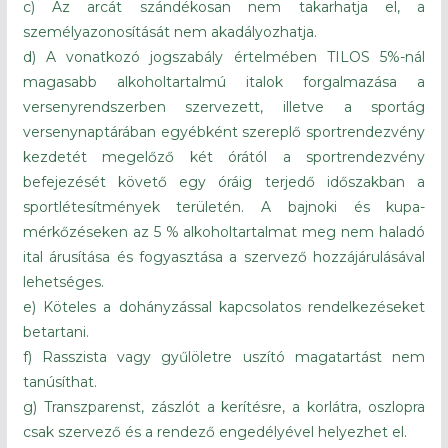
c) Az arcát szándékosan nem takarhatja el, a
személyazonosítását nem akadályozhatja.
d) A vonatkozó jogszabály értelmében TILOS 5%-nál
magasabb alkoholtartalmú italok forgalmazása a
versenyrendszerben szervezett, illetve a sportág
versenynaptárában egyébként szereplő sportrendezvény
kezdetét megelőző két órától a sportrendezvény
befejezését követő egy óráig terjedő időszakban a
sportlétesítmények területén. A bajnoki és kupa-
mérkőzéseken az 5 % alkoholtartalmat meg nem haladó
ital árusítása és fogyasztása a szervező hozzájárulásával
lehetséges.
e) Köteles a dohányzással kapcsolatos rendelkezéseket
betartani.
f) Rasszista vagy gyűlöletre uszító magatartást nem
tanúsíthat.
g) Transzparenst, zászlót a kerítésre, a korlátra, oszlopra
csak szervező és a rendező engedélyével helyezhet el.