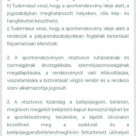
h) Tudomásul veszi, hogy a sportrendezvény ideje alatt, a
jogszabályban meghatározott helyeken, róla kép- és
hangfelvétel készíthető;
i) Tudomásul veszi, hogy a sportrendezvény ideje alatt a
rendezők a pályarendszabályokban foglaltak betartását
folyamatosan ellenőrzik.
2. A sportrendezvényen résztvevő ruházatának és
csomagjának átvizsgálására, személyazonosságának
megállapítására, a rendezvényről való eltávolítására,
visszatartására a biztosítását végző rendőr és a rendező
szerv alkalmazottja jogosult.
3. A résztvevő kizárólag a belépőjegyen, bérleten,
meghívón megjelölt beléptető kapun keresztül léphet be
a sportlétesítmény területére, a kijelölt útvonalon
közelítheti meg a szektorát és a
belépőjegyen/bérleten/meghívón feltüntetett ülőhelyet