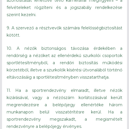
azonosítását lehetővé tevő kamerával megfigyelni – a
felvételeket rögzíteni és a jogszabály rendelkezése
szerint kezelni.
9. A szervező a résztvevők számára felelősségbiztosítást
kötött.
10. A nézők biztonságos távozása érdekében a
rendőrség a nézőket az ellenérdekű szurkolói csoportok
sportlétesítményből, a rendőri biztosítás működési
körzetéből, illetve a szurkolók kísérési útvonalából történő
eltávozásáig a sportlétesítményben visszatarthatja.
11. Ha a sportrendezvény elmaradt, illetve nézők
kizárásával, vagy a nézőszám korlátozásával került
megrendezésre a belépőjegy ellenértéke három
munkanapon belül visszatérítésre kerül. Ha a
sportrendezvény megszakadt, a megismételt
rendezvényre a belépőjegy érvényes.