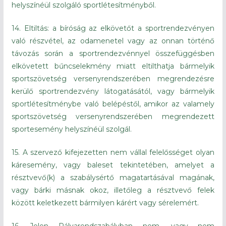
helyszínéül szolgáló sportlétesítményből.
14. Eltiltás: a bíróság az elkövetőt a sportrendezvényen
való részvétel, az odamenetel vagy az onnan történő
távozás során a sportrendezvénnyel összefüggésben
elkövetett bűncselekmény miatt eltilthatja bármelyik
sportszövetség versenyrendszerében megrendezésre
kerülő sportrendezvény látogatásától, vagy bármelyik
sportlétesítménybe való belépéstől, amikor az valamely
sportszövetség versenyrendszerében megrendezett
sportesemény helyszínéül szolgál.
15. A szervező kifejezetten nem vállal felelősséget olyan
káresemény, vagy baleset tekintetében, amelyet a
résztvevő(k) a szabálysértő magatartásával magának,
vagy bárki másnak okoz, illetőleg a résztvevő felek
között keletkezett bármilyen kárért vagy sérelemért.
16. Jelen Pályarendszabályban nem, vagy nem