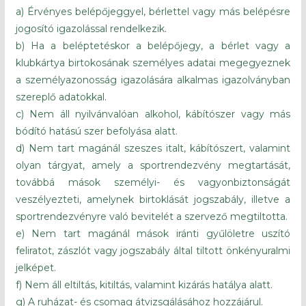
a) Érvényes belépőjeggyel, bérlettel vagy más belépésre
jogosító igazolással rendelkezik.
b) Ha a beléptetéskor a belépőjegy, a bérlet vagy a
klubkártya birtokosának személyes adatai megegyeznek
a személyazonosság igazolására alkalmas igazolványban
szereplő adatokkal.
c) Nem áll nyilvánvalóan alkohol, kábítószer vagy más
bódító hatású szer befolyása alatt.
d) Nem tart magánál szeszes italt, kábítószert, valamint
olyan tárgyat, amely a sportrendezvény megtartását,
továbbá mások személyi- és vagyonbiztonságát
veszélyezteti, amelynek birtoklását jogszabály, illetve a
sportrendezvényre való bevitelét a szervező megtiltotta.
e) Nem tart magánál mások iránti gyűlöletre uszító
feliratot, zászlót vagy jogszabály által tiltott önkényuralmi
jelképet.
f) Nem áll eltiltás, kitiltás, valamint kizárás hatálya alatt.
g) A ruházat- és csomag átvizsgálásához hozzájárul.