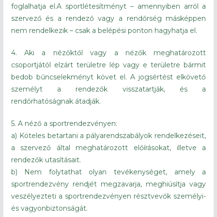
foglalhatja el.A sportlétesítményt – amennyiben arról a
szervező és a rendező vagy a rendőrség másképpen
nem rendelkezik – csak a belépési ponton hagyhatja el.
4. Aki a nézőktől vagy a nézők meghatározott
csoportjától elzárt területre lép vagy e területre bármit
bedob bűncselekményt követ el. A jogsértést elkövető
személyt a rendezők visszatartják, és a
rendőrhatóságnak átadják.
5. A néző a sportrendezvényen:
a) Köteles betartani a pályarendszabályok rendelkezéseit,
a szervező által meghatározott előírásokat, illetve a
rendezők utasításait.
b) Nem folytathat olyan tevékenységet, amely a
sportrendezvény rendjét megzavarja, meghiúsítja vagy
veszélyezteti a sportrendezvényen résztvevők személyi-
és vagyonbiztonságát.