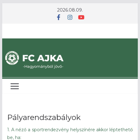
Skip
2026.08.09.
to
content
Pályarendszabályok
1. A néző a sportrendezvény helyszínére akkor léptethető
be, ha: