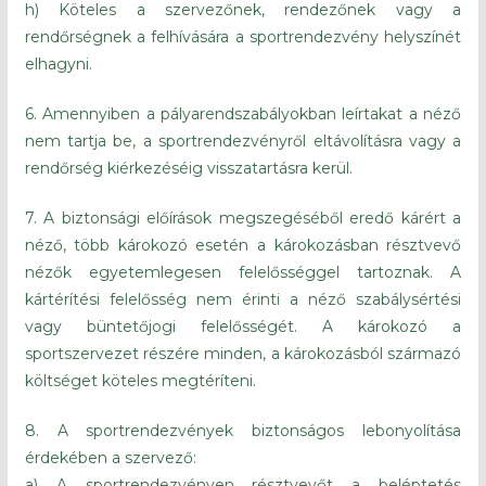
h) Köteles a szervezőnek, rendezőnek vagy a
rendőrségnek a felhívására a sportrendezvény helyszínét
elhagyni.
6. Amennyiben a pályarendszabályokban leírtakat a néző
nem tartja be, a sportrendezvényről eltávolításra vagy a
rendőrség kiérkezéséig visszatartásra kerül.
7. A biztonsági előírások megszegéséből eredő kárért a
néző, több károkozó esetén a károkozásban résztvevő
nézők egyetemlegesen felelősséggel tartoznak. A
kártérítési felelősség nem érinti a néző szabálysértési
vagy büntetőjogi felelősségét. A károkozó a
sportszervezet részére minden, a károkozásból származó
költséget köteles megtéríteni.
8. A sportrendezvények biztonságos lebonyolítása
érdekében a szervező:
a) A sportrendezvényen résztvevőt a beléptetés