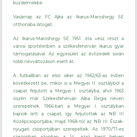
küzdelmekbe.
Vasárnap az FC Ajka az Ikarus-Maroshegy SE
otthonába látogat.
Az Ikarus-Maroshegy SE 1951. óta vesz részt a
városi sportéletben a székesfehérvári Ikarus gyár
támogatásával. Az egyesület az évtizedek során
több névváltozáson esett át.
A futballban az első siker az 1962/63-as évben
következett be, mikor is a Megyei II. osztályból a
csapat feljutott a Megyei I. osztályba, ahol 1963
őszén már Székesfehérvári Alba Regia néven
szerepelnek. 1966-ban a Megyei I. osztályban
bajnok lett a csapat, így feljutottak az NB III
Középcsoportjába, majd 1968-tól az NB III Észak-
nyugati csoportjában szerepeltek. Az 1970/71-es
szezonban azonban a 14., azaz kieső helyen