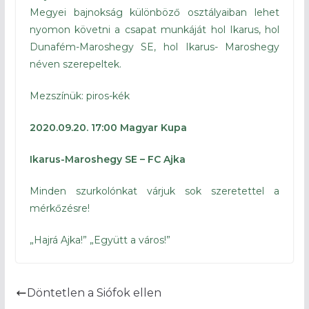
Megyei bajnokság különböző osztályaiban lehet
nyomon követni a csapat munkáját hol Ikarus, hol
Dunafém-Maroshegy SE, hol Ikarus- Maroshegy
néven szerepeltek.
Mezszínük: piros-kék
2020.09.20. 17:00 Magyar Kupa
Ikarus-Maroshegy SE – FC Ajka
Minden szurkolónkat várjuk sok szeretettel a
mérkőzésre!
„Hajrá Ajka!” „Együtt a város!”
Döntetlen a Siófok ellen