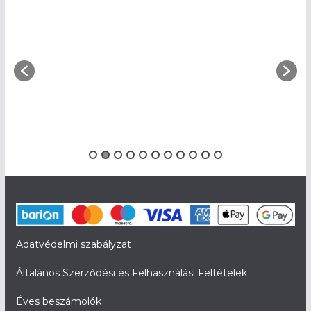
Adatvédelmi szabályzat
Általános Szerződési és Felhasználási Feltételek
Éves beszámolók