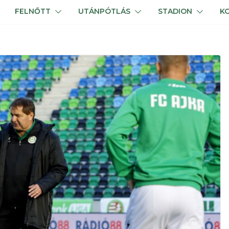
FELNŐTT
UTÁNPÓTLÁS
STADION
K