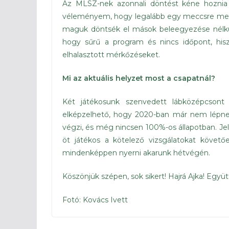
Az MLSZ-nek azonnali döntést kéne hoznia 
véleményem, hogy legalább egy meccsre meg k
maguk döntsék el mások beleegyezése nélkül
hogy sűrű a program és nincs időpont, hisz
elhalasztott mérkőzéseket.
Mi az aktuális helyzet most a csapatnál?
Két játékosunk szenvedett lábközépcsont 
elképzelhető, hogy 2020-ban már nem lépnek 
végzi, és még nincsen 100%-os állapotban. Jel
öt játékos a kötelező vizsgálatokat követő
mindenképpen nyerni akarunk hétvégén.
Köszönjük szépen, sok sikert! Hajrá Ajka! Együtt
Fotó: Kovács Ivett