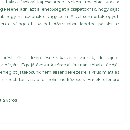
a halasztásokkal kapcsolatban. Nekem továbbra is az a
ellene adni azt a lehetőséget a csapatoknak, hogy saját
, hogy halasztanak-e vagy sem. Azzal sem értek egyet,
en a válogatott szünet időszakában lehetne pótolni az
törést, ők a felépülési szakaszban vannak, de sajnos
pályára. Egy játékosunk térdműtét utáni rehabilitációját
enleg öt játékosunk nem áll rendelkezésre a vírus miatt és
en most tér vissza bajnoki mérkőzésen. Ennek ellenére
 a város!