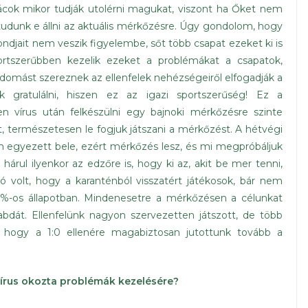
cok mikor tudják utolérni magukat, viszont ha Őket nem
i tudunk e állni az aktuális mérkőzésre. Úgy gondolom, hogy
ndjait nem veszik figyelembe, sőt több csapat ezeket ki is
ortszerűbben kezelik ezeket a problémákat a csapatok,
udomást szereznek az ellenfelek nehézségeiről elfogadják a
k gratulálni, hiszen ez az igazi sportszerűség! Ez a
en vírus után felkészülni egy bajnoki mérkőzésre szinte
, természetesen le fogjuk játszani a mérkőzést. A hétvégi
m egyezett bele, ezért mérkőzés lesz, és mi megpróbáljuk
árul ilyenkor az edzőre is, hogy ki az, akit be mer tenni,
 volt, hogy a karanténból visszatért játékosok, bár nem
0%-os állapotban. Mindenesetre a mérkőzésen a célunkat
 labdát. Ellenfelünk nagyon szervezetten játszott, de több
, hogy a 1:0 ellenére magabiztosan jutottunk tovább a
vírus okozta problémák kezelésére?