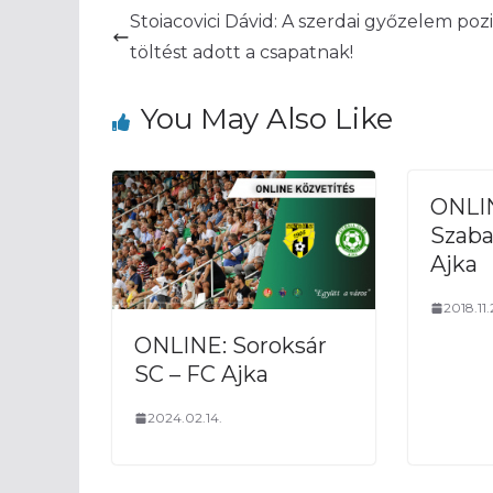
Stoiacovici Dávid: A szerdai győzelem pozi
töltést adott a csapatnak!
You May Also Like
ONLI
Szaba
Ajka
2018.11.
ONLINE: Soroksár
SC – FC Ajka
2024.02.14.