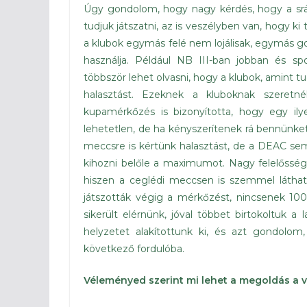
Úgy gondolom, hogy nagy kérdés, hogy a srá
tudjuk játszatni, az is veszélyben van, hogy k
a klubok egymás felé nem lojálisak, egymás go
használja. Például NB III-ban jobban és sp
többször lehet olvasni, hogy a klubok, amint t
halasztást. Ezeknek a kluboknak szeretné
kupamérkőzés is bizonyította, hogy egy ily
lehetetlen, de ha kényszerítenek rá bennünket
meccsre is kértünk halasztást, de a DEAC se
kihozni belőle a maximumot. Nagy felelősség h
hiszen a ceglédi meccsen is szemmel látható
játszották végig a mérkőzést, nincsenek 10
sikerült elérnünk, jóval többet birtokoltuk a
helyzetet alakítottunk ki, és azt gondolom
következő fordulóba.
Véleményed szerint mi lehet a megoldás a 