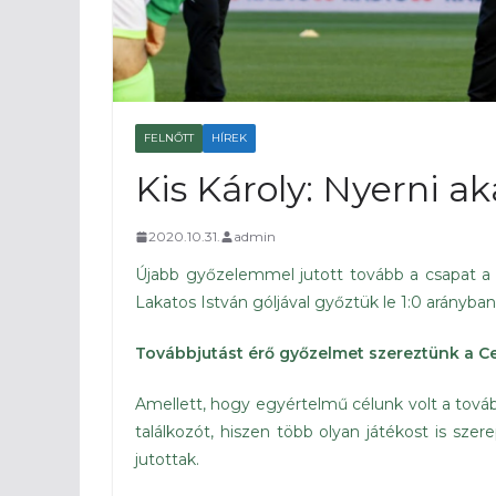
FELNŐTT
HÍREK
Kis Károly: Nyerni a
2020.10.31.
admin
Újabb győzelemmel jutott tovább a csapat a
Lakatos István góljával győztük le 1:0 arányb
Továbbjutást érő győzelmet szereztünk a C
Amellett, hogy egyértelmű célunk volt a továb
találkozót, hiszen több olyan játékost is sze
jutottak.