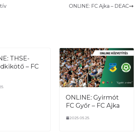
tív
ONLINE: FC Ajka – DEAC
NE: THSE-
dkikötő – FC
25.
ONLINE: Gyirmót
FC Győr – FC Ajka
2025.05.25.