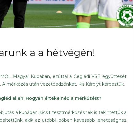
karunk a a hétvégén!
 MOL Magyar Kupában, ezúttal a Ceglédi VSE együttesét
an. A mérkőzés után vezetőedzőnket, Kis Károlyt kérdeztük.
egléd ellen. Hogyan értékelnéd a mérkőzést?
bjutás a kupában, kicsit tesztmérkőzésnek is tekintettük a
repeltettünk, akik az utóbbi időben kevesebb lehetőséghez