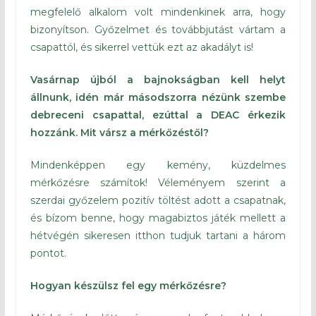
megfelelő alkalom volt mindenkinek arra, hogy
bizonyítson. Győzelmet és továbbjutást vártam a
csapattól, és sikerrel vettük ezt az akadályt is!
Vasárnap újból a bajnokságban kell helyt
állnunk, idén már másodszorra nézünk szembe
debreceni csapattal, ezúttal a DEAC érkezik
hozzánk. Mit vársz a mérkőzéstől?
Mindenképpen egy kemény, küzdelmes
mérkőzésre számítok! Véleményem szerint a
szerdai győzelem pozitív töltést adott a csapatnak,
és bízom benne, hogy magabiztos játék mellett a
hétvégén sikeresen itthon tudjuk tartani a három
pontot.
Hogyan készülsz fel egy mérkőzésre?