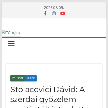
Skip
2026.08.09.
to
content
FELNŐTT
HÍREK
Stoiacovici Dávid: A
szerdai győzelem