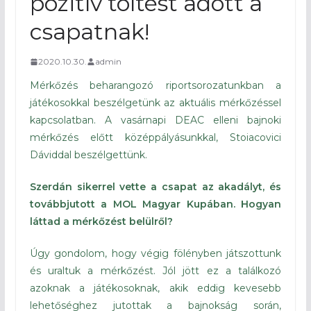
pozitív töltést adott a
csapatnak!
2020.10.30.
admin
Mérkőzés beharangozó riportsorozatunkban a
játékosokkal beszélgetünk az aktuális mérkőzéssel
kapcsolatban. A vasárnapi DEAC elleni bajnoki
mérkőzés előtt középpályásunkkal, Stoiacovici
Dáviddal beszélgettünk.
Szerdán sikerrel vette a csapat az akadályt, és
továbbjutott a MOL Magyar Kupában. Hogyan
láttad a mérkőzést belülről?
Úgy gondolom, hogy végig fölényben játszottunk
és uraltuk a mérkőzést. Jól jött ez a találkozó
azoknak a játékosoknak, akik eddig kevesebb
lehetőséghez jutottak a bajnokság során,