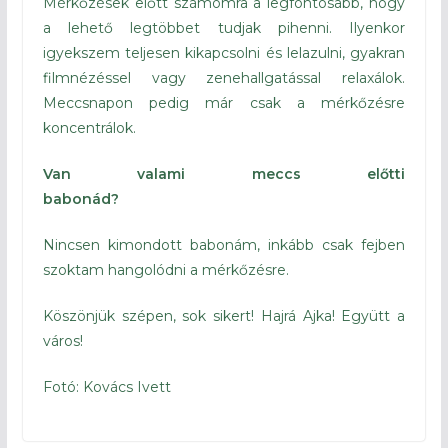
Mérkőzések előtt számomra a legfontosabb, hogy
a lehető legtöbbet tudjak pihenni. Ilyenkor
igyekszem teljesen kikapcsolni és lelazulni, gyakran
filmnézéssel vagy zenehallgatással relaxálok.
Meccsnapon pedig már csak a mérkőzésre
koncentrálok.
Van valami meccs előtti
babonád?
Nincsen kimondott babonám, inkább csak fejben
szoktam hangolódni a mérkőzésre.
Köszönjük szépen, sok sikert! Hajrá Ajka! Együtt a
város!
Fotó: Kovács Ivett