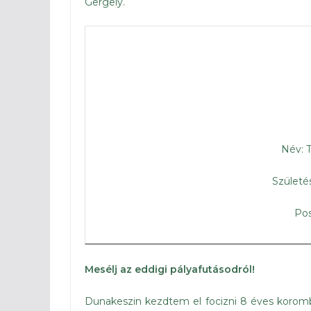
Gergely.
Név: 
Születé
Pos
Mesélj az eddigi pályafutásodról!
Dunakeszin kezdtem el focizni 8 éves korom