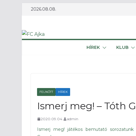
Skip
2026.08.08.
to
content
HÍREK
KLUB
FELNŐTT
HÍREK
Ismerj meg! – Tóth G
2020.09.04.
admin
Ismerj meg! játékos bemutató sorozatunk k