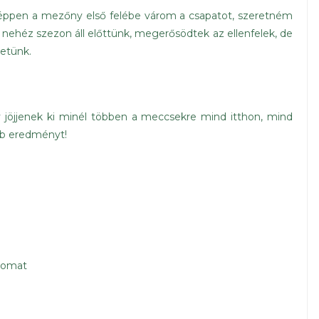
ppen a mezőny első felébe várom a csapatot, szeretném
m nehéz szezon áll előttünk, megerősödtek az ellenfelek, de
hetünk.
 jöjjenek ki minél többen a meccsekre mind itthon, mind
bb eredményt!
romat