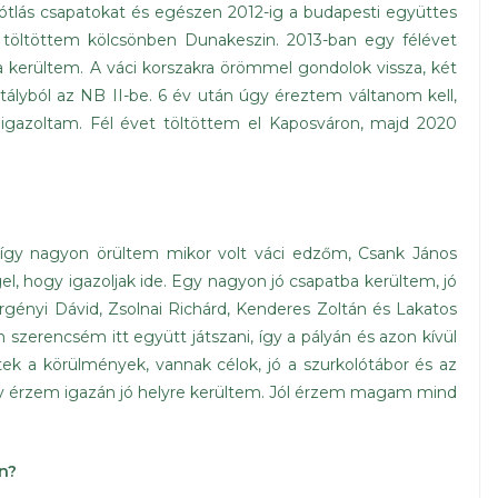
ótlás csapatokat és egészen 2012-ig a budapesti együttes
 töltöttem kölcsönben Dunakeszin. 2013-ban egy félévet
 kerültem. A váci korszakra örömmel gondolok vissza, két
ztályból az NB II-be. 6 év után úgy éreztem váltanom kell,
 igazoltam. Fél évet töltöttem el Kaposváron, majd 2020
l, így nagyon örültem mikor volt váci edzőm, Csank János
l, hogy igazoljak ide. Egy nagyon jó csapatba kerültem, jó
gényi Dávid, Zsolnai Richárd, Kenderes Zoltán és Lakatos
szerencsém itt együtt játszani, így a pályán és azon kívül
tek a körülmények, vannak célok, jó a szurkolótábor és az
úgy érzem igazán jó helyre kerültem. Jól érzem magam mind
n?