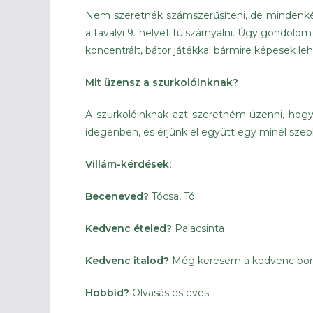
Nem szeretnék számszerűsíteni, de mindenké
a tavalyi 9. helyet túlszárnyalni. Úgy gondolo
koncentrált, bátor játékkal bármire képesek le
Mit üzensz a szurkolóinknak?
A szurkolóinknak azt szeretném üzenni, hogy
idegenben, és érjünk el együtt egy minél sze
Villám-kérdések:
Beceneved?
Tócsa, Tó
Kedvenc ételed?
Palacsinta
Kedvenc italod?
Még keresem a kedvenc bo
Hobbid?
Olvasás és evés