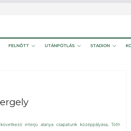
FELNŐTT
UTÁNPÓTLÁS
STADION
K
ergely
övetkező interjú alanya csapatunk középpályása, Tóth