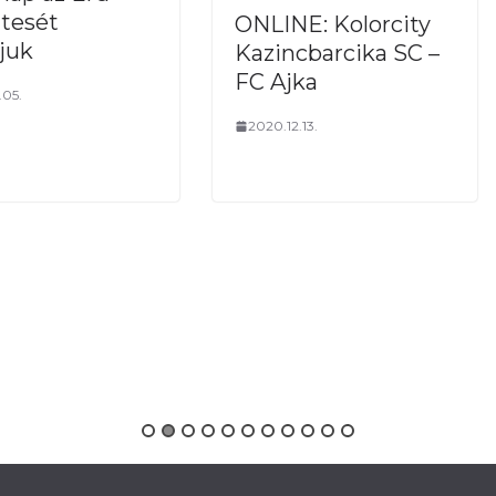
tesét
ONLINE: Kolorcity
juk
Kazincbarcika SC –
FC Ajka
.05.
2020.12.13.