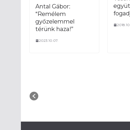
együt
Antal Gábor:
fogad
“Remélem
győzelemmel
2018.10
térünk haza!”
2023.10.07.