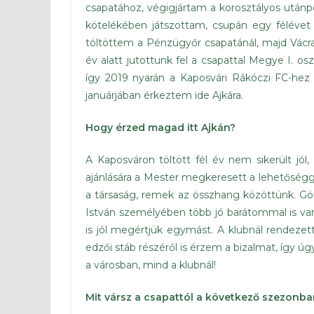
csapatához, végigjártam a korosztályos utánp
kötelékében játszottam, csupán egy félévet
töltöttem a Pénzügyőr csapatánál, majd Vácra
év alatt jutottunk fel a csapattal Megye I. os
így 2019 nyarán a Kaposvári Rákóczi FC-hez
januárjában érkeztem ide Ajkára.
Hogy érzed magad itt Ajkán?
A Kaposváron töltött fél év nem sikerült jó
ajánlására a Mester megkeresett a lehetőségge
a társaság, remek az összhang közöttünk. Gör
István személyében több jó barátommal is van 
is jól megértjük egymást. A klubnál rendezet
edzői stáb részéről is érzem a bizalmat, így 
a városban, mind a klubnál!
Mit vársz a csapattól a következő szezonba