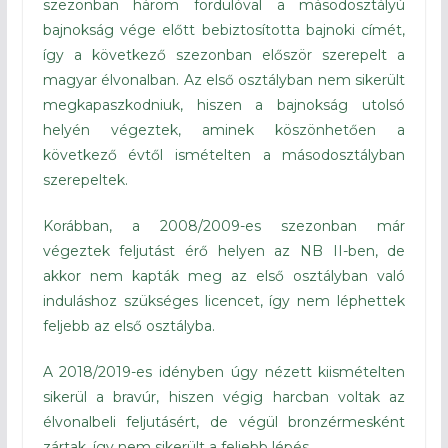
szezonban három fordulóval a másodosztályú
bajnokság vége előtt bebiztosította bajnoki címét,
így a következő szezonban először szerepelt a
magyar élvonalban. Az első osztályban nem sikerült
megkapaszkodniuk, hiszen a bajnokság utolsó
helyén végeztek, aminek köszönhetően a
következő évtől ismételten a másodosztályban
szerepeltek.
Korábban, a 2008/2009-es szezonban már
végeztek feljutást érő helyen az NB II-ben, de
akkor nem kapták meg az első osztályban való
induláshoz szükséges licencet, így nem léphettek
feljebb az első osztályba.
A 2018/2019-es idényben úgy nézett kiismételten
sikerül a bravúr, hiszen végig harcban voltak az
élvonalbeli feljutásért, de végül bronzérmesként
zártak, így nem sikerült a feljebb lépés.