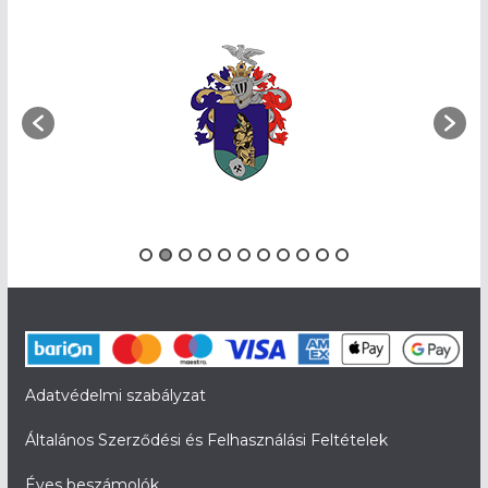
Adatvédelmi szabályzat
Általános Szerződési és Felhasználási Feltételek
Éves beszámolók