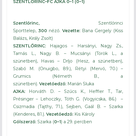
SZENTLŐRINC–FC AJKA 0–1 (0–1)
Szentlőrinc,
Szentlőrinci
Sporttelep,
300
néző.
Vezette:
Bana Gergely (Kiss
Balázs, Király Zsolt)
SZENTLŐRINC:
Hajagos – Harsányi, Nagy Zs.,
Tamás L., Nagy B. – Mucsányi (Török L., a
szünetben), Havas – Drljo (Hesz, a szünetben),
Szabó M. (Onuigbo, 89.), Rétyi (Mervó, 70.) –
Grumics (Németh B., a
szünetben).
Vezetőedző:
Marián Sluka
AJKA:
Horváth D. – Szűcs K., Heffler T., Tar,
Présinger – Lehoczky, Tóth G. (Vogyicska, 86.) –
Csizmadia (Tajthy, 71.), Sejben, Gaál B. – Szarka
(Kenderes, 81.).
Vezetőedző:
Kis Károly
Gólszerző:
Szarka (
0–1
) a 29. percben