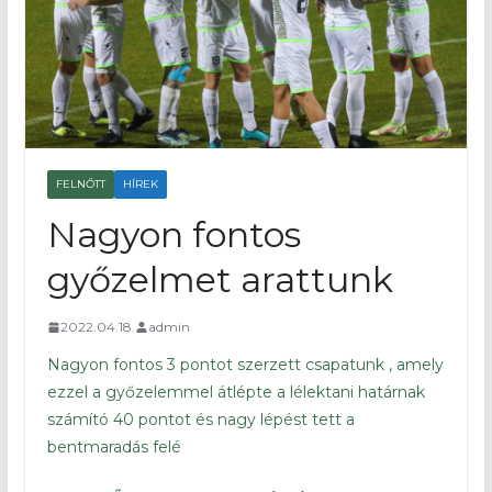
FELNŐTT
HÍREK
Nagyon fontos
győzelmet arattunk
2022.04.18.
admin
Nagyon fontos 3 pontot szerzett csapatunk , amely
ezzel a győzelemmel átlépte a lélektani határnak
számító 40 pontot és nagy lépést tett a
bentmaradás felé