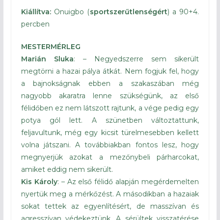
Kiállítva:
Onuigbo (
sportszerűtlenségért
) a 90+4.
percben
MESTERMÉRLEG
Marián Sluka
: – Negyedszerre sem sikerült
megtörni a hazai pálya átkát. Nem fogjuk fel, hogy
a bajnokságnak ebben a szakaszában még
nagyobb akaratra lenne szükségünk, az első
félidőben ez nem látszott rajtunk, a vége pedig egy
potya gól lett. A szünetben változtattunk,
feljavultunk, még egy kicsit türelmesebben kellett
volna játszani. A továbbiakban fontos lesz, hogy
megnyerjük azokat a mezőnybeli párharcokat,
amiket eddig nem sikerült.
Kis Károly
: – Az első félidő alapján megérdemelten
nyertük meg a mérkőzést. A másodikban a hazaiak
sokat tettek az egyenlítésért, de masszívan és
agresszívan védekeztünk. A sérültek visszatérése