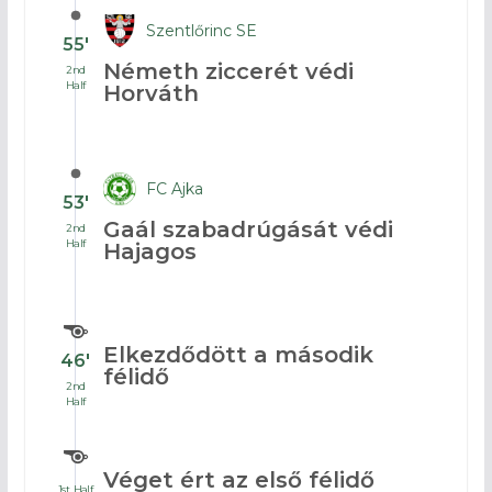
Szentlőrinc SE
55′
Németh ziccerét védi
2nd
Half
Horváth
FC Ajka
53′
Gaál szabadrúgását védi
2nd
Half
Hajagos
Elkezdődött a második
46′
félidő
2nd
Half
Véget ért az első félidő
1st Half