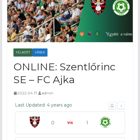
FELNŐTT
HÍREK
ONLINE: Szentlőrinc
SE – FC Ajka
2022.04.17.
admin
Last Updated: 4 years ago
↓
0
1