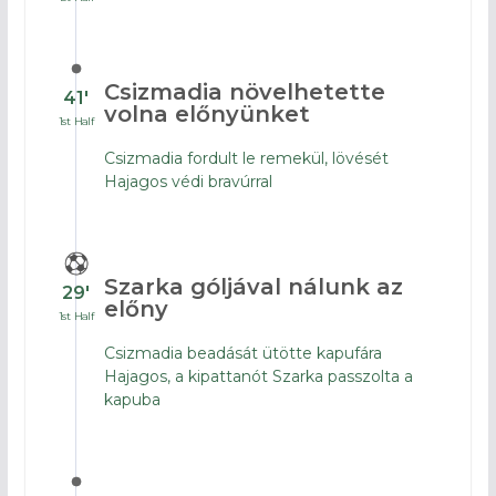
Csizmadia növelhetette
41′
volna előnyünket
1st Half
Csizmadia fordult le remekül, lövését
Hajagos védi bravúrral
Szarka góljával nálunk az
29′
előny
1st Half
Csizmadia beadását ütötte kapufára
Hajagos, a kipattanót Szarka passzolta a
kapuba