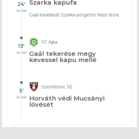
Szarka kapufa
24′
1st Half
Gaál beadását Szarka pörgette felső lécre
FC Ajka
13′
Gaál tekerése megy
1st Half
kevessel kapu mellé
Szentlőrinc SE
5′
Horváth védi Mucsányi
1st Half
lövését
LOAD MORE