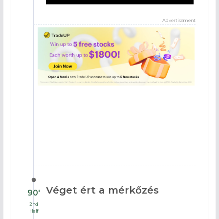
Advertisement
Véget ért a mérkőzés
90′
2nd
Half