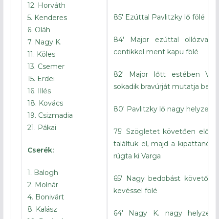
12. Horváth
85′ Ezúttal Pavlitzky lő fölé
5. Kenderes
6. Oláh
84′ Major ezúttal ollózva ve
7. Nagy K.
centikkel ment kapu fölé
11. Köles
13. Csemer
82′ Major lőtt estében Va
15. Erdei
sokadik bravúrját mutatja be
16. Illés
18. Kovács
80′ Pavlitzky lő nagy helyzetbe
19. Csizmadia
21. Pákai
75′ Szögletet követően elősz
találtuk el, majd a kipattanót 
Cserék:
rúgta ki Varga
1. Balogh
65′ Nagy bedobást követően 
2. Molnár
kevéssel fölé
4. Bonivárt
8. Kalász
64′ Nagy K. nagy helyzetb