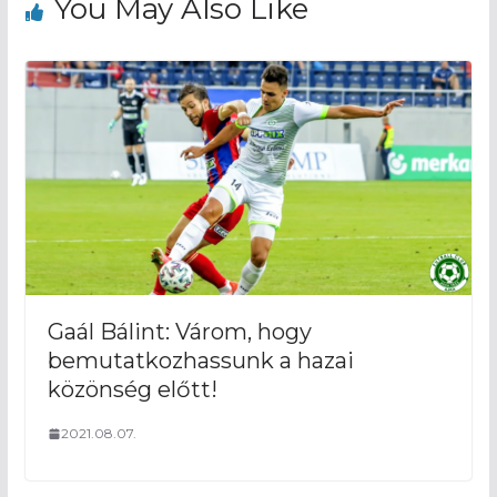
You May Also Like
egyedül találta Pákait, a
közvetlenül közelről nem tud
kotorni a labdát
38′ Illés távoli lövését védi 
Varga
36′ Nagy K. szögletét ezúttal 
mellé
34′ Sipos remek szabadrú
bravúrral Horváth
Gaál Bálint: Várom, hogy
bemutatkozhassunk a hazai
30′ Kocsis lövését védi Horvát
közönség előtt!
19′ Csizmadia remek beadását
2021.08.07.
fölé ordító helyzetben
18′ Nagy Krisztián szögletét 