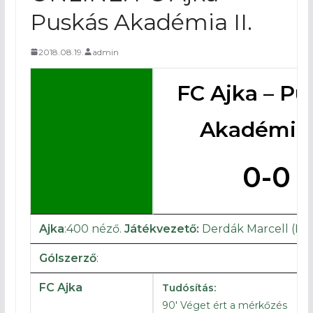
Puskás Akadémia II.
2018.08.19.
admin
FC Ajka – Pu
Akadémia I
0-0
Ajka
:400 néző.
Játékvezető:
Derdák Marcell (Nag
Gólszerző
:
FC Ajka
Tudósítás:
90′ Véget ért a mérkőzés