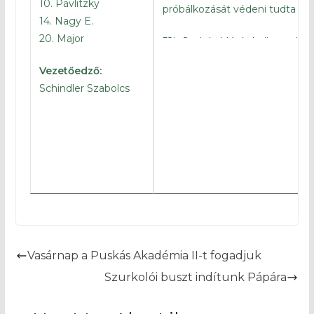
10. Pavlitzky
próbálkozását védeni tudta Va
14. Nagy E.
20. Major
52′ Szabó Máté kellemetlen 
szögletre Horváth
Vezetőedző:
Schindler Szabolcs
47′ Csizmadia beadását Pá
kevéssel fölé
46′
Elkezdődött a második fé
45+1′
Véget ért a félidő
45+1′ A szögletet követően P
védi Varga
45+1′ Oláh vezetette a védők
Vasárnap a Puskás Akadémia II-t fogadjuk
remek lövését nagy bravúr
szögletre Varga
Szurkolói buszt indítunk Pápára
42′ Nagy K. újabb szöglet