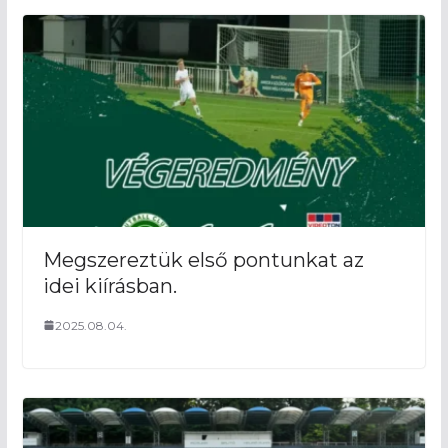
kapu fölé
11′ Csemer beadása sikerült 
amely után majdnem megs
vezetést
5′ Szép támadást vezettek 
melynek végén Kocsis lőt
Horváth kapuja mellé
Megszereztük első pontunkat az
1′
Elkezdődött a mérkőzés
idei kiírásban.
-15′ A csapatok lassan b
2025.08.04.
bemelegítést
-30′ A mieink fehér-zöld-feh
vendégek tiszta kékben lépne
– 50′ Megvannak a kezdőcsapa