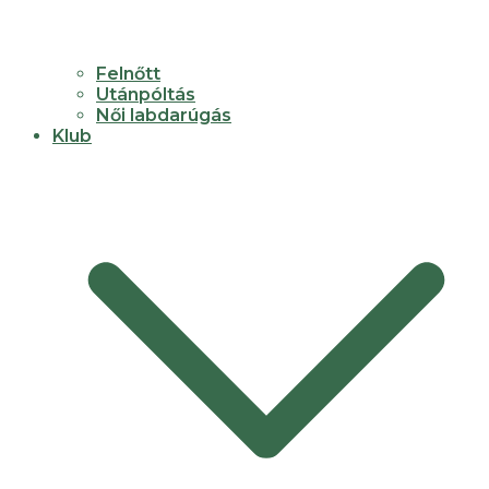
Felnőtt
Utánpóltás
Női labdarúgás
Klub