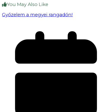
You May Also Like
Győzelem a megyei rangadón!