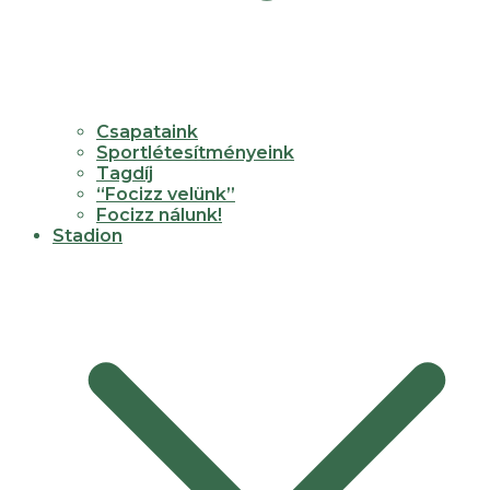
Csapataink
Sportlétesítményeink
Tagdíj
“Focizz velünk”
Focizz nálunk!
Stadion