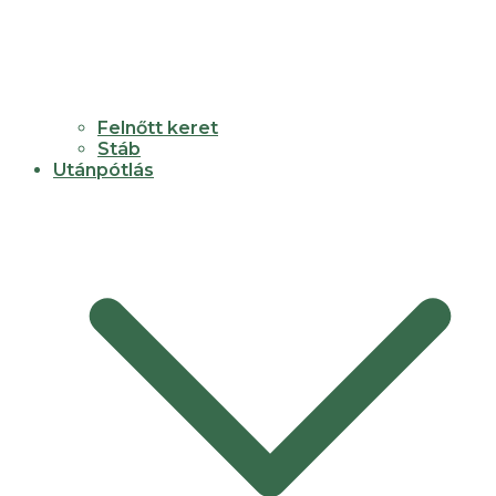
Felnőtt keret
Stáb
Utánpótlás