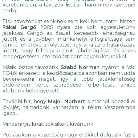
keretünkben, a távozók listáján három név szerepel
eddig.
Első távozónkat senkinek sem kell bemutatni, hiszen
Pákai Gergő
2005 nyara óta volt egyesületünk
játékosa. Gergő az ősszel kevesebb lehetőséghez
jutott és a jövőben munkahelyi elfoglaltsága sem
tenné lehetővé a folytatást, így arra az elhatározásra
jutott, hogy felhagy a profi labdarúgással és közös
megegyezéssel szerződést bont egyesületünkkel.
Másik biztos távozónk
Szabó Norman
nyáron a Vác
FC-től érkezett, a kezdőcsapatba azonban nem tudta
beverekedni magát, így a több játéklehetőség
érdekében kérte szerződése felbontását, amibe
klubunk beleegyezett.
További hír, hogy
Major Norbert
is máshol képzeli el
jövőjét, támadónk várhatóan a télen Veszprémbe
igazol.
Mindannyiuknak sok sikert kívánunk.
Pótlásukon a vezetőség nagy erőkkel dolgozik így a