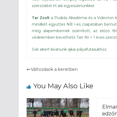
szerződést írt alá egyesületünkkel.
Tar Zsolt
a Puskás Akadémia és a Videoton ko
mindkét együttes NB I-es csapatában bemutat
még alapembernek számított, az előző fél
védelemben bevethető Tarr fél + 1 éves szerződ
Sok sikert kívánunk ajkai pályafutásukhoz.
Változások a keretben
You May Also Like
Elmar
edző