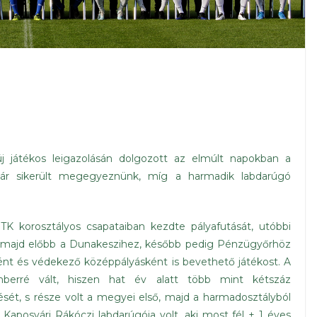
j játékos leigazolásán dolgozott az elmúlt napokban a
ár sikerült megegyeznünk, míg a harmadik labdarúgó
TK korosztályos csapataiban kezdte pályafutását, utóbbi
t, majd előbb a Dunakeszihez, később pedig Pénzügyőrhöz
ént és védekező középpályásként is bevethető játékost. A
erré vált, hiszen hat év alatt több mint kétszáz
sét, s része volt a megyei első, majd a harmadosztályból
 Kaposvári Rákóczi labdarúgója volt, aki most fél + 1 éves