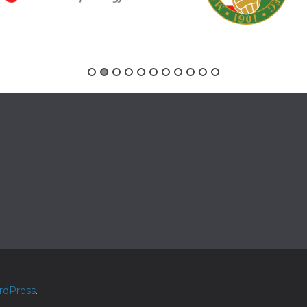
rdPress
.