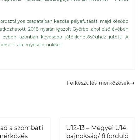
rosztályos csapataiban kezdte pályafutását, majd később
kozhatott. 2018 nyarán igazolt Győrbe, ahol első évében
 évben azonban kevesebb játéklehetőséghez jutott. A
ést írt alá egyesületünkkel.
Felkészülési mérkőzések
ad a szombati
U12-13 – Megyei U14
mérkőzés
bajnokság/ 8.forduló