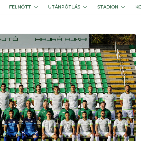
FELNŐTT
UTÁNPÓTLÁS
STADION
K