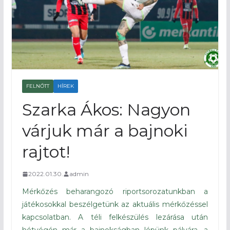
FELNŐTT
HÍREK
Szarka Ákos: Nagyon
várjuk már a bajnoki
rajtot!
2022.01.30.
admin
Mérkőzés beharangozó riportsorozatunkban a
játékosokkal beszélgetünk az aktuális mérkőzéssel
kapcsolatban. A téli felkészülés lezárása után