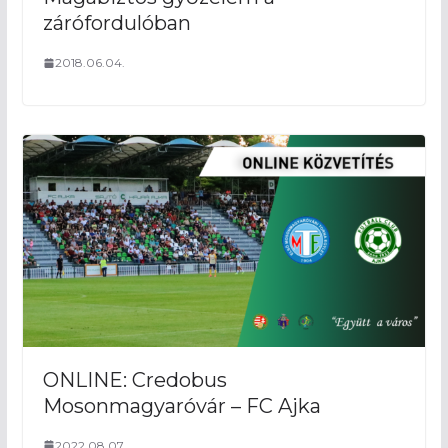
zárófordulóban
2018.06.04.
ONLINE: Credobus
Mosonmagyaróvár – FC Ajka
2022.08.07.