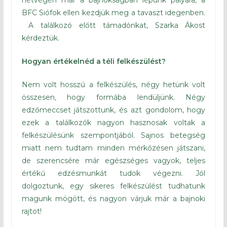
hétvégén már a bajnokságban lépünk pályára, a
BFC Siófok ellen kezdjük meg a tavaszt idegenben.
A találkozó előtt támadónkat, Szarka Ákost
kérdeztük.
Hogyan értékelnéd a téli felkészülést?
Nem volt hosszú a felkészülés, négy hetünk volt
összesen, hogy formába lendüljünk. Négy
edzőmeccset játszottunk, és azt gondolom, hogy
ezek a találkozók nagyon hasznosak voltak a
felkészülésünk szempontjából. Sajnos betegség
miatt nem tudtam minden mérkőzésen játszani,
de szerencsére már egészséges vagyok, teljes
értékű edzésmunkát tudok végezni. Jól
dolgoztunk, egy sikeres felkészülést tudhatunk
magunk mögött, és nagyon várjuk már a bajnoki
rajtot!