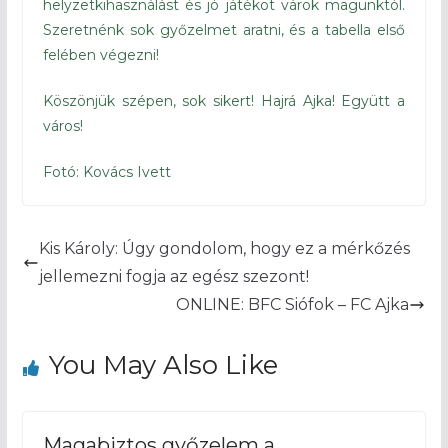
helyzetkihasználást és jó játékot várok magunktól.
Szeretnénk sok győzelmet aratni, és a tabella első
felében végezni!
Köszönjük szépen, sok sikert! Hajrá Ajka! Együtt a
város!
Fotó: Kovács Ivett
Kis Károly: Úgy gondolom, hogy ez a mérkőzés
jellemezni fogja az egész szezont!
ONLINE: BFC Siófok – FC Ajka
You May Also Like
Magabiztos győzelem a