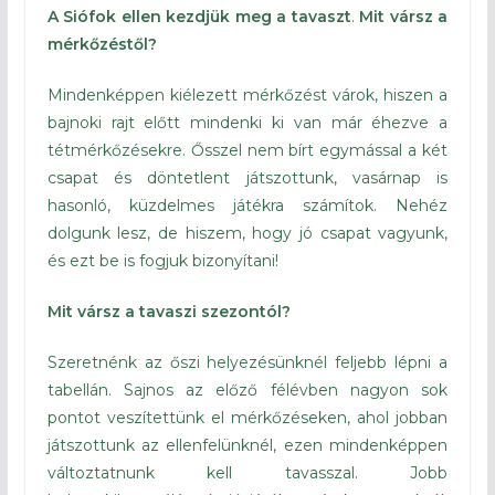
A Siófok ellen kezdjük meg a tavaszt
.
Mit vársz a
mérkőzéstől?
Mindenképpen kiélezett mérkőzést várok, hiszen a
bajnoki rajt előtt mindenki ki van már éhezve a
tétmérkőzésekre. Ősszel nem bírt egymással a két
csapat és döntetlent játszottunk, vasárnap is
hasonló, küzdelmes játékra számítok. Nehéz
dolgunk lesz, de hiszem, hogy jó csapat vagyunk,
és ezt be is fogjuk bizonyítani!
Mit vársz a tavaszi szezontól?
Szeretnénk az őszi helyezésünknél feljebb lépni a
tabellán. Sajnos az előző félévben nagyon sok
pontot veszítettünk el mérkőzéseken, ahol jobban
játszottunk az ellenfelünknél, ezen mindenképpen
változtatnunk kell tavasszal. Jobb