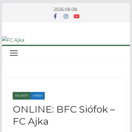
Skip
2026.08.08.
to
content
FELNŐTT
HÍREK
ONLINE: BFC Siófok –
FC Ajka