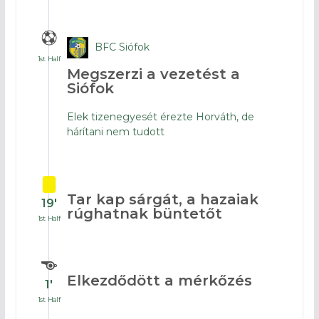
BFC Siófok
1st Half
Megszerzi a vezetést a
Siófok
Elek tizenegyesét érezte Horváth, de
hárítani nem tudott
Tar kap sárgát, a hazaiak
19′
rúghatnak büntetőt
1st Half
Elkezdődött a mérkőzés
1′
1st Half