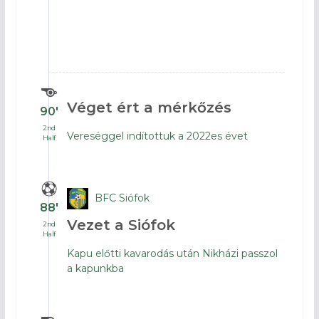
Véget ért a mérkőzés
90′
2nd
Vereséggel indítottuk a 2022es évet
Half
BFC Siófok
88′
Vezet a Siófok
2nd
Half
Kapu előtti kavarodás után Nikházi passzol
a kapunkba