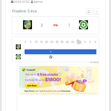
2022.01.30.
admin
Frissítve: 5 éve
↓
2
1
0
5
10
15
20
25
30
35
40
45
0
5
10
15
20
Hirdetés