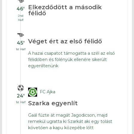
Elkezdődött a második
46′
félidő
2nd
Half
Véget ért az első félidő
45′
1st Half
A hazai csapatot támogatta a szél az első
félidőben és fölényük ellenére sikerült
egyenlítenünk
FC Ajka
24′
Szarka egyenlít
1st Half
Gaál fűzte át magát Jagodicson, majd
remekül ugratta ki Szarkát aki egy tolást
követően a kapu közepébe lőtt