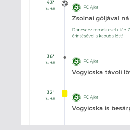
43′
FC Ajka
1st Half
Zsolnai góljával n
Doncsecz remek csel után Zs
érintésével a kapuba lőtt!
36′
FC Ajka
1st Half
Vogyicska távoli l
32′
FC Ajka
1st Half
Vogyicska is besár