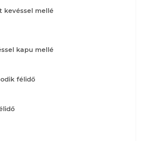
tt kevéssel mellé
éssel kapu mellé
odik félidő
élidő