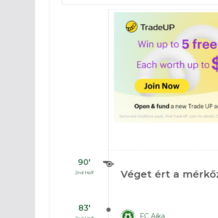
90′
Véget ért a mérkő
2nd Half
83′
FC Ajka