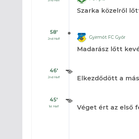
2nd Half
Szarka közelről lő
58′
Gyirmót FC Győr
2nd Half
Madarász lőtt kev
46′
Elkezdődött a más
2nd Half
45′
Véget ért az első f
1st Half