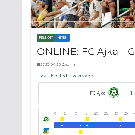
FELNŐTT
HÍREK
ONLINE: FC Ajka – 
2023.04.26.
admin
Last Updated: 3 years ago
FC Ajka
1
0
5
10
15
20
25
30
35