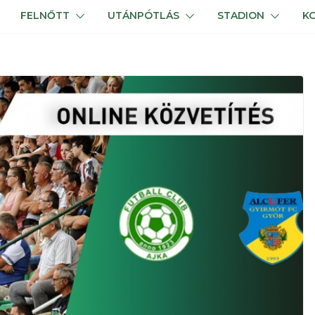
FELNŐTT
UTÁNPÓTLÁS
STADION
K