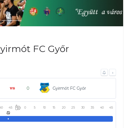
Gyirmót FC Győr
↓
0
Gyirmót FC Győr
40
45
0
5
10
15
20
25
30
35
40
45