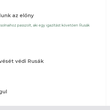
álunk az előny
olnaihoz passzolt, aki egy igazítást követően Rusák
övését védi Rusák
gul