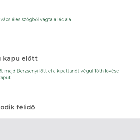
ács éles szögből vágta a léc alá
 kapu előtt
l, majd Berzsenyi lőtt el a kipattanót végül Tóth lövése
kaput
odik félidő
élidő