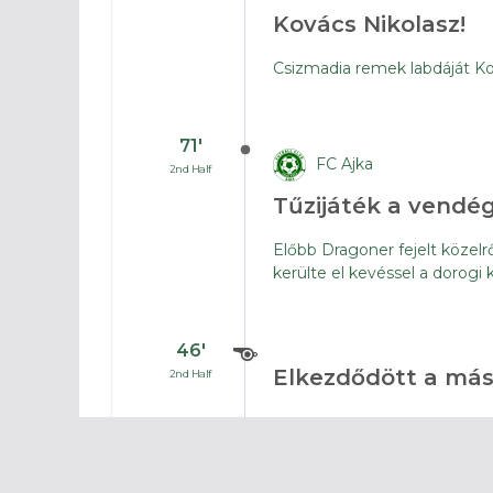
Kovács Nikolasz!
Csizmadia remek labdáját Kov
71′
FC Ajka
2nd Half
Tűzijáték a vendég
Előbb Dragoner fejelt közelrő
kerülte el kevéssel a dorogi 
46′
Elkezdődött a más
2nd Half
45′
Véget ért az első f
1st Half