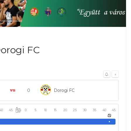
orogi FC
↓
0
Dorogi FC
40
45
0
5
10
15
20
25
30
35
40
45