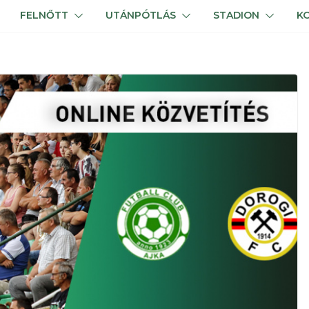
FELNŐTT
UTÁNPÓTLÁS
STADION
K