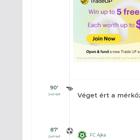
90′
Véget ért a mérkő
2nd Half
87′
FC Ajka
2nd Half