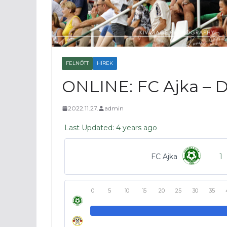
FELNŐTT
HÍREK
ONLINE: FC Ajka – D
2022.11.27.
admin
Last Updated: 4 years ago
FC Ajka
1
0
5
10
15
20
25
30
35