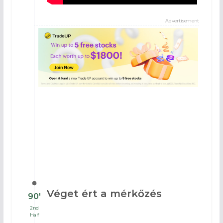
Advertisement
Véget ért a mérkőzés
90′
2nd
Half