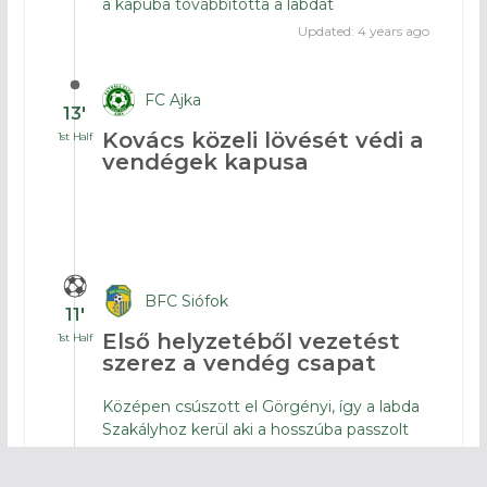
a kapuba továbbította a labdát
Updated: 4 years ago
FC Ajka
13′
Kovács közeli lövését védi a
1st Half
vendégek kapusa
BFC Siófok
11′
Első helyzetéből vezetést
1st Half
szerez a vendég csapat
Középen csúszott el Görgényi, így a labda
Szakályhoz kerül aki a hosszúba passzolt