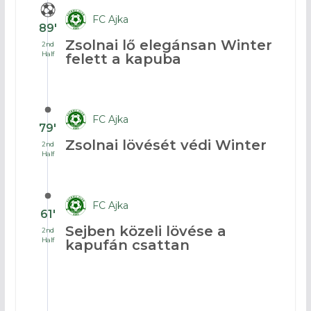
FC Ajka
89′
Zsolnai lő elegánsan Winter
2nd
Half
felett a kapuba
FC Ajka
79′
Zsolnai lövését védi Winter
2nd
Half
FC Ajka
61′
Sejben közeli lövése a
2nd
Half
kapufán csattan