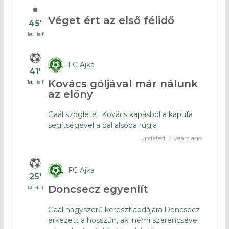
Véget ért az első félidő
45′
1st Half
FC Ajka
41′
Kovács góljával már nálunk
1st Half
az előny
Gaál szögletét Kovács kapásból a kapufa
segítségével a bal alsóba rúgja
Updated: 4 years ago
FC Ajka
25′
Doncsecz egyenlít
1st Half
Gaál nagyszerű keresztlabdájára Doncsecz
érkezett a hosszún, aki némi szerencsével