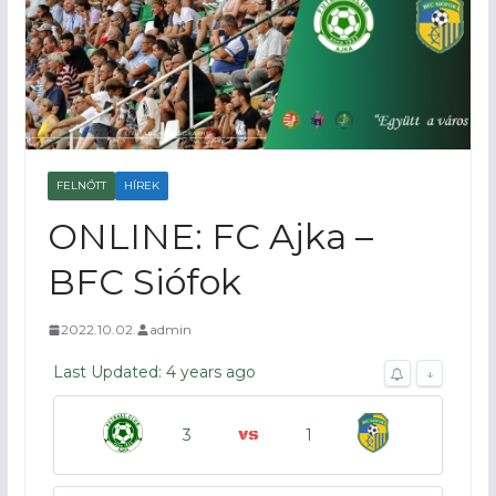
FELNŐTT
HÍREK
ONLINE: FC Ajka –
BFC Siófok
2022.10.02.
admin
Last Updated: 4 years ago
↓
3
1