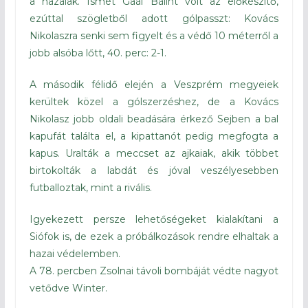
a hazaiak. Ismét Gaál Bálint volt az előkészítő,
ezúttal szögletből adott gólpasszt: Kovács
Nikolaszra senki sem figyelt és a védő 10 méterről a
jobb alsóba lőtt, 40. perc: 2-1.
A második félidő elején a Veszprém megyeiek
kerültek közel a gólszerzéshez, de a Kovács
Nikolasz jobb oldali beadására érkező Sejben a bal
kapufát találta el, a kipattanót pedig megfogta a
kapus. Uralták a meccset az ajkaiak, akik többet
birtokolták a labdát és jóval veszélyesebben
futballoztak, mint a rivális.
Igyekezett persze lehetőségeket kialakítani a
Siófok is, de ezek a próbálkozások rendre elhaltak a
hazai védelemben.
A 78. percben Zsolnai távoli bombáját védte nagyot
vetődve Winter.