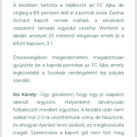
A kezében tartotta a találkozót az FC Ajka, de
végleg a 89. percben dőlt el a pontok sorsa. Zsolnai
Richárd kapott remek indítást, a sérülésből
visszatérő támadó egyedül vezette Winterre a
labdát, amelyet 20 méterről elegánsan emelt át a
kifutó kapuson, 3-1.
Összességében megérdemelten, magabiztosan
gyűjtötte be a bajnoki pontokat az FC Ajka, amely
legközelebb a Soroksár vendégeként lép pályára
szerdán.
Kis Károly:
-Úgy gondolom, hogy egy jó csapatot
sikerült legyőzni. Helyenként látványosan
futballozott mindkét együttes. A kezdés után nem
sokkal már 2-0-ra vezethettünk volna, de hibáztunk,
és ahogyan ilyenkor lenni szokott, ez megbosszulta
magát. Szerencsére a kapott gól nem tört meg