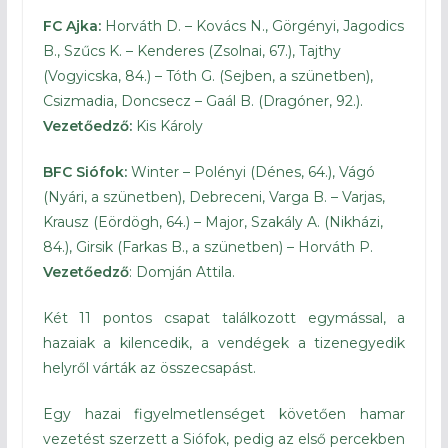
FC Ajka:
Horváth D. – Kovács N., Görgényi, Jagodics
B., Szűcs K. – Kenderes (Zsolnai, 67.), Tajthy
(Vogyicska, 84.) – Tóth G. (Sejben, a szünetben),
Csizmadia, Doncsecz – Gaál B. (Dragóner, 92.).
Vezetőedző:
Kis Károly
BFC Siófok:
Winter – Polényi (Dénes, 64.), Vágó
(Nyári, a szünetben), Debreceni, Varga B. – Varjas,
Krausz (Eördögh, 64.) – Major, Szakály A. (Nikházi,
84.), Girsik (Farkas B., a szünetben) – Horváth P.
Vezetőedző
: Domján Attila.
Két 11 pontos csapat találkozott egymással, a
hazaiak a kilencedik, a vendégek a tizenegyedik
helyről várták az összecsapást.
Egy hazai figyelmetlenséget követően hamar
vezetést szerzett a Siófok, pedig az első percekben