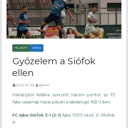
FELNŐTT
HÍREK
Győzelem a Siófok
ellen
2022.10.03.
admin
Hátrányból felállva szerzett három pontot az FC
Ajka vasárnap hazai pályán a labdarúgó NB II-ben.
FC Ajka–Siófok 3-1 (2-1)
Ajka, 1000 néző. V.: Molnár
A.