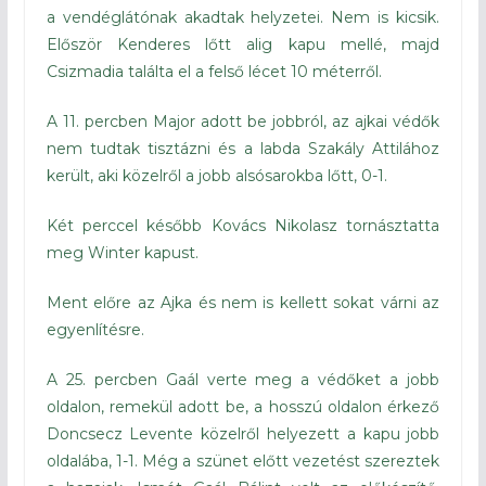
a vendéglátónak akadtak helyzetei. Nem is kicsik.
Először Kenderes lőtt alig kapu mellé, majd
Csizmadia találta el a felső lécet 10 méterről.
A 11. percben Major adott be jobbról, az ajkai védők
nem tudtak tisztázni és a labda Szakály Attilához
került, aki közelről a jobb alsósarokba lőtt, 0-1.
Két perccel később Kovács Nikolasz tornásztatta
meg Winter kapust.
Ment előre az Ajka és nem is kellett sokat várni az
egyenlítésre.
A 25. percben Gaál verte meg a védőket a jobb
oldalon, remekül adott be, a hosszú oldalon érkező
Doncsecz Levente közelről helyezett a kapu jobb
oldalába, 1-1. Még a szünet előtt vezetést szereztek