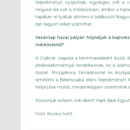
teljesítményt nyújtottak, egységes volt a 
negyed óra volt a mérkőzésen, amikor a hazai 
hajrában el tudtuk dönteni a találkozót! Nagy
rajt nagyon sokat számíthat
Vasárnap hazai pályán folytatjuk a bajnoks
mérkőzéstől?
A Csákvár csapata a bennmaradásért küzd, d
játékosállománnyal rendelkeznek, és a számo
ősszel. Mozgékony támadósorral és közép
ismételni a Békéscsaba elleni teljesítményt! 
helyezése mutat, mindenképpen szeretnénk ell
Köszönjük szépen, sok sikert! Hajrá Ajka! Együtt
Fotó: Kovács Ivett