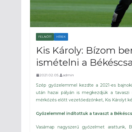
FELNŐTT
HÍREK
Kis Károly: Bízom b
ismételni a Békéscsa
2021.02.05.
admin
Szép győzelemmel kezdte a 2021-es bajnoki
után hazai pályán is megkezdjük a tavaszi 
mérkőzés előtt vezetőedzőnket, Kis Károlyt k
Győzelemmel indítottuk a tavaszt a Békés
Vasárnap nagyszerű győzelmet arattunk, 