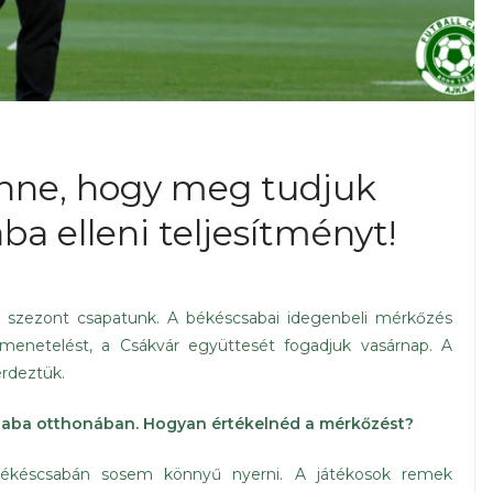
enne, hogy meg tudjuk
ba elleni teljesítményt!
 szezont csapatunk. A békéscsabai idegenbeli mérkőzés
menetelést, a Csákvár együttesét fogadjuk vasárnap. A
érdeztük.
csaba otthonában. Hogyan értékelnéd a mérkőzést?
Békéscsabán sosem könnyű nyerni. A játékosok remek