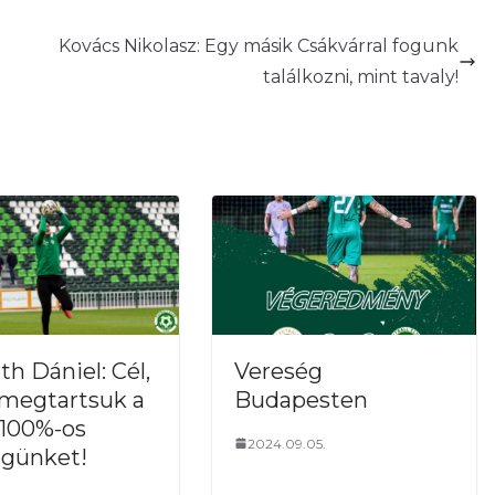
Kovács Nikolasz: Egy másik Csákvárral fogunk
találkozni, mint tavaly!
Vereség
th Dániel: Cél,
Budapesten
megtartsuk a
 100%-os
2024.09.05.
günket!