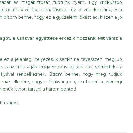
csapat és magabiztosan tudtunk nyerni. Egy kritikusabb
csapatnak voltak jó lehetőségei, de jól védekeztünk, és a
on bízom benne, hogy ez a győzelem lökést ad, hiszen a jó
ágot, a Csákvár együttese érkezik hozzánk. Mit vársz a
e ez a jelenlegi helyezésük senkit ne tévesszen meg! Jó
k is azt mutatják, hogy viszonylag sok gólt szereztek az
pályával rendelkeznek. Bízom benne, hogy meg tudjuk
Annak ellenére, hogy a Csákvár jobb, mint amit a jelenlegi
enük itthon tartani a három pontot!
 a város!