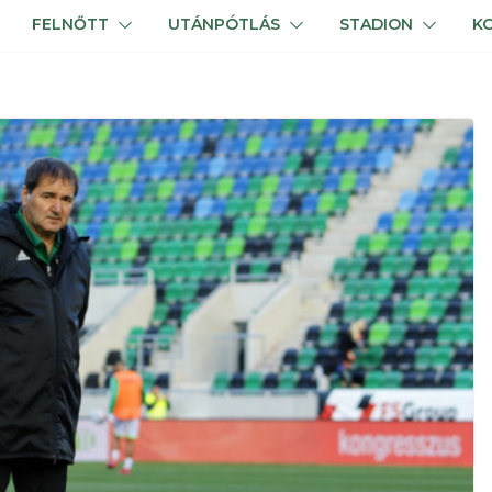
FELNŐTT
UTÁNPÓTLÁS
STADION
K