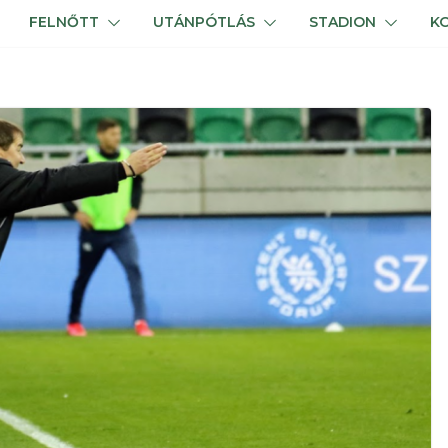
FELNŐTT
UTÁNPÓTLÁS
STADION
K