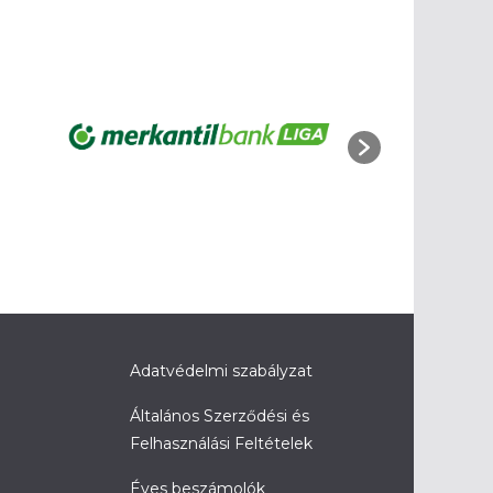
Adatvédelmi szabályzat
Általános Szerződési és
Felhasználási Feltételek
Éves beszámolók