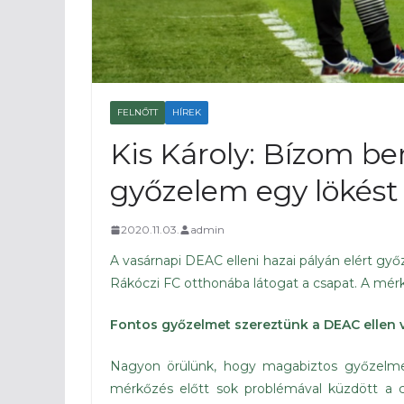
FELNŐTT
HÍREK
Kis Károly: Bízom be
győzelem egy lökést
2020.11.03.
admin
A vasárnapi DEAC elleni hazai pályán elért győ
Rákóczi FC otthonába látogat a csapat. A mérk
Fontos győzelmet szereztünk a DEAC ellen 
Nagyon örülünk, hogy magabiztos győzelmet
mérkőzés előtt sok problémával küzdött a c