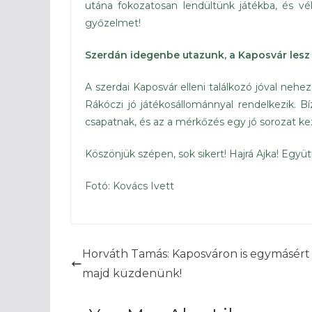
utána fokozatosan lendültünk játékba, és v
győzelmet!
Szerdán idegenbe utazunk, a Kaposvár lesz a
A szerdai Kaposvár elleni találkozó jóval neh
Rákóczi jó játékosállománnyal rendelkezik.
csapatnak, és az a mérkőzés egy jó sorozat ke
Köszönjük szépen, sok sikert! Hajrá Ajka! Együtt
Fotó: Kovács Ivett
Horváth Tamás: Kaposváron is egymásért 
majd küzdenünk!