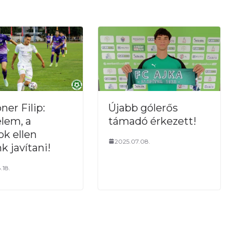
Újabb gólerős
ner Filip:
támadó érkezett!
lem, a
ok ellen
2025.07.08.
k javítani!
.18.