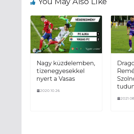
You May Also Like
Nagy küzdelemben,
Drago
tizenegyesekkel
Remé
nyert a Vasas
Szoln
tudun
2020.10.26.
2021.08