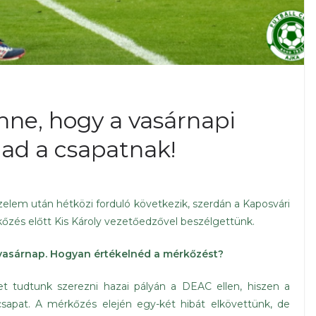
nne, hogy a vasárnapi
 ad a csapatnak!
zelem után hétközi forduló következik, szerdán a Kaposvári
őzés előtt Kis Károly vezetőedzővel beszélgettünk.
vasárnap. Hogyan értékelnéd a mérkőzést?
 tudtunk szerezni hazai pályán a DEAC ellen, hiszen a
sapat. A mérkőzés elején egy-két hibát elkövettünk, de