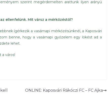
éleményem szerint megérdemelten arattunk ilyen arányú
z ellenfelünk. Mit vársz a mérkőzéstől?
ezebbnek ígérkezik a vasárnapi mérkőzésünknél, a Kaposvári
 Bízom benne, hogy a vasárnapi győzelem egy lökést ad a
zdete lehet.
 a város!
kell
ONLINE: Kaposvári Rákóczi FC – FC Ajka