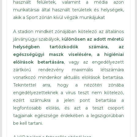
használt felületek, valamint a média azon
munkatársai által használt területek és helységek,
akik a Sport zónán kívül végzik munkájukat
A stadion mindkét zónájában kötelező az általános
járványügyi szabályok, k
ülönösen az adott méretű
helységben tartózkodók számára, az
egészségügyi maszk viselésére, a higiéniai
előírások betartására
, vagy az engedélyezett
zártkörű rendezvény maximális létszámára
vonatkozó mindenkor aktuális előírások betartása.
Tekintettel arra, hogy a nézőtéri zónába
engedélyezetteknek a vírus teszt nem kötelező,
ezért számukra a jelen pont betartása a
legfontosabb előírás, és azt a teszt csoport
tagjainak egészsége érdekében a legszigorúbban
be kell tartani.