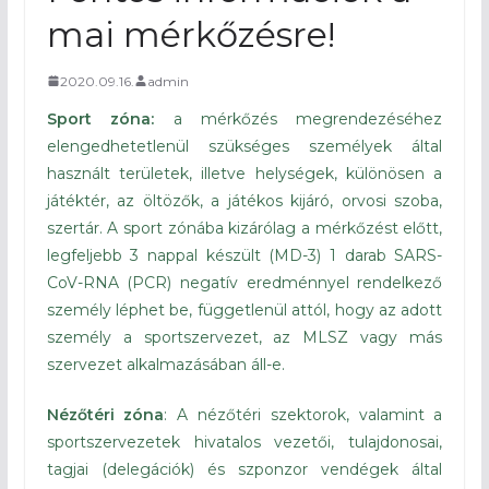
mai mérkőzésre!
2020.09.16.
admin
Sport zóna:
a mérkőzés megrendezéséhez
elengedhetetlenül szükséges személyek által
használt területek, illetve helységek, különösen a
játéktér, az öltözők, a játékos kijáró, orvosi szoba,
szertár. A sport zónába kizárólag a mérkőzést előtt,
legfeljebb 3 nappal készült (MD-3) 1 darab SARS-
CoV-RNA (PCR) negatív eredménnyel rendelkező
személy léphet be, függetlenül attól, hogy az adott
személy a sportszervezet, az MLSZ vagy más
szervezet alkalmazásában áll-e.
Nézőtéri zóna
: A nézőtéri szektorok, valamint a
sportszervezetek hivatalos vezetői, tulajdonosai,
tagjai (delegációk) és szponzor vendégek által