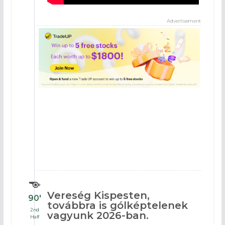
Advertisement
Vereség Kispesten,
90′
továbbra is gólképtelenek
2nd
vagyunk 2026-ban.
Half