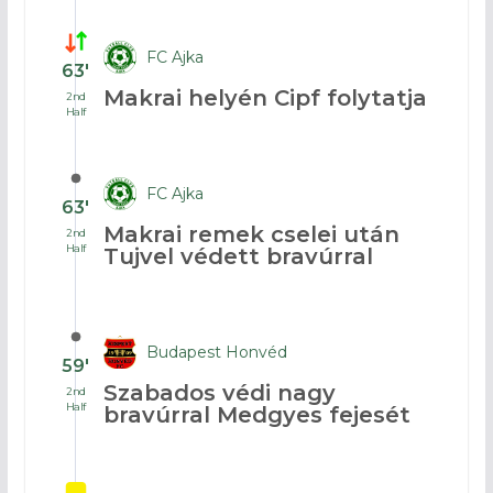
FC Ajka
63′
Makrai helyén Cipf folytatja
2nd
Half
FC Ajka
63′
Makrai remek cselei után
2nd
Half
Tujvel védett bravúrral
Budapest Honvéd
59′
Szabados védi nagy
2nd
Half
bravúrral Medgyes fejesét