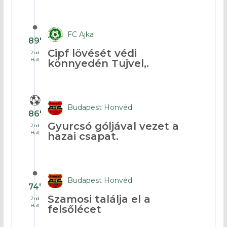
FC Ajka
89′
Cipf lövését védi
2nd
Half
könnyedén Tujvel,.
Budapest Honvéd
86′
Gyurcsó góljával vezet a
2nd
Half
hazai csapat.
Budapest Honvéd
74′
Szamosi találja el a
2nd
Half
felsőlécet