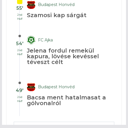
Budapest Honvéd
55′
Szamosi kap sárgát
2nd
Half
FC Ajka
54′
Jelena fordul remekül
2nd
Half
kapura, lövése kevéssel
téveszt célt
Budapest Honvéd
49′
Bacsa ment hatalmasat a
2nd
Half
gólvonalról
LOAD MORE