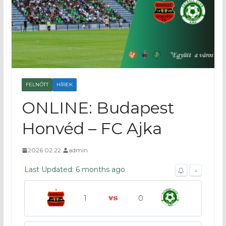
FELNŐTT
HÍREK
ONLINE: Budapest
Honvéd – FC Ajka
2026.02.22.
admin
Last Updated: 6 months ago
↓
1
0