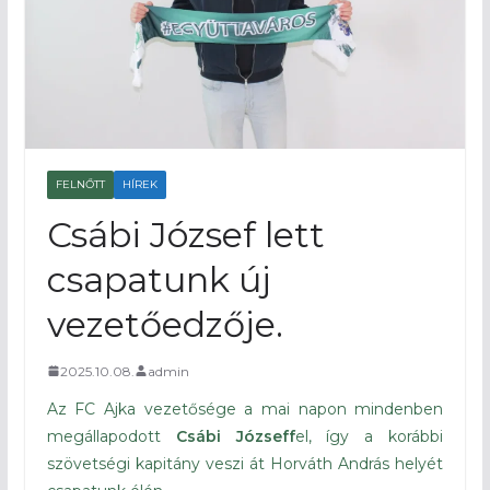
FELNŐTT
HÍREK
Csábi József lett
csapatunk új
vezetőedzője.
2025.10.08.
admin
Az FC Ajka vezetősége a mai napon mindenben
megállapodott
Csábi Józseff
el, így a korábbi
szövetségi kapitány veszi át Horváth András helyét