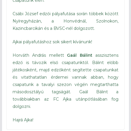
csapatunk élén.
Csábi József edzői pályafutása során többek között
Nyíregyházán, a Honvédnál, Szolnokon,
Kazincbarcikán és a BVSC-nél dolgozott.
Ajkai pályafutáshoz sok sikert kívánunk!
Horváth András mellett
Gaál Bálint
asszisztens
edző is távozik első csapatunktól. Bálint előbb
játékosként, majd edzőként segítette csapatunkat
és vitathatatlan érdemei vannak abban, hogy
csapatunk a tavalyi szezon végén megtarthatta
másodosztályú tagságát. Gaál Bálint a
továbbiakban az FC Ajka utánpótlásában fog
dolgozni.
Hajrá Ajka!