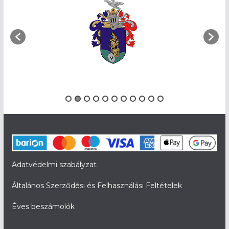
Adatvédelmi szabályzat
Általános Szerződési és Felhasználási Feltételek
Éves beszámolók