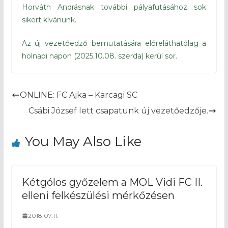
Horváth Andrásnak további pályafutásához sok
sikert kívánunk.
Az új vezetőedző bemutatására előreláthatólag a
holnapi napon (2025.10.08. szerda) kerül sor.
ONLINE: FC Ajka – Karcagi SC
Csábi József lett csapatunk új vezetőedzője.
You May Also Like
Kétgólos győzelem a MOL Vidi FC II.
elleni felkészülési mérkőzésen
2018.07.11.