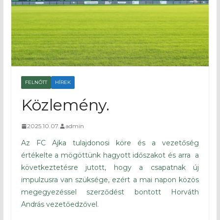
FELNŐTT
HÍREK
Közlemény.
2025.10.07.
admin
Az FC Ajka tulajdonosi köre és a vezetőség
értékelte a mögöttünk hagyott időszakot és arra a
következtetésre jutott, hogy a csapatnak új
impulzusra van szüksége, ezért a mai napon közös
megegyezéssel szerződést bontott Horváth
András vezetőedzővel.