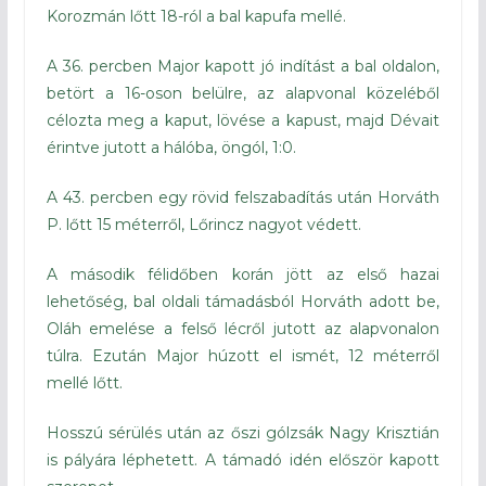
Korozmán lőtt 18-ról a bal kapufa mellé.
A 36. percben Major kapott jó indítást a bal oldalon,
betört a 16-oson belülre, az alapvonal közeléből
célozta meg a kaput, lövése a kapust, majd Dévait
érintve jutott a hálóba, öngól, 1:0.
A 43. percben egy rövid felszabadítás után Horváth
P. lőtt 15 méterről, Lőrincz nagyot védett.
A második félidőben korán jött az első hazai
lehetőség, bal oldali támadásból Horváth adott be,
Oláh emelése a felső lécről jutott az alapvonalon
túlra. Ezután Major húzott el ismét, 12 méterről
mellé lőtt.
Hosszú sérülés után az őszi gólzsák Nagy Krisztián
is pályára léphetett. A támadó idén először kapott