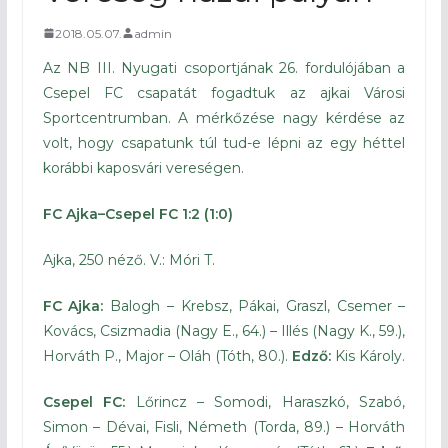
2018.05.07.
admin
Az NB III. Nyugati csoportjának 26. fordulójában a
Csepel FC csapatát fogadtuk az ajkai Városi
Sportcentrumban. A mérkőzése nagy kérdése az
volt, hogy csapatunk túl tud-e lépni az egy héttel
korábbi kaposvári vereségen.
FC Ajka–Csepel FC 1:2 (1:0)
Ajka, 250 néző. V.: Móri T.
FC Ajka:
Balogh – Krebsz, Pákai, Graszl, Csemer –
Kovács, Csizmadia (Nagy E., 64.) – Illés (Nagy K., 59.),
Horváth P., Major – Oláh (Tóth, 80.).
Edző:
Kis Károly.
Csepel FC:
Lőrincz – Somodi, Haraszkó, Szabó,
Simon – Dévai, Fisli, Németh (Torda, 89.) – Horváth