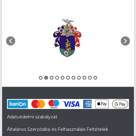
Adatvédelmi szabályzat
Általános Szerződési és Felhasználási Feltételek