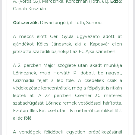
Á. (Vörös, 55.), Marczinka, Korozmán (Tóth, 61.).
Edző:
Gabala Krisztián.
Gólszerzők:
Dévai (öngól), ill. Tóth, Somodi.
A meccs előtt Geri Gyula ügyvezető adott át
ajándékot Köles Jánosnak, aki a Kaposvár ellen
játszotta századik bajnokiját az FC Ajka színeiben.
A 2. percben Major szöglete után akadt munkája
Lőrincznek, majd Horváth P. dobott be nagyot,
Csizmadia fejelt a léc fölé. A csepeliek csak a
védekezésre koncentráltak, még a félpályát is ritkán
lépték át. A 22. percben Csemer 30 méteres
szabadrúgását Lőrincz remek vetődéssel hárította.
Ezután Illés két csel után 18 méterről centikkel lőtt
a léc fölé.
A vendégek félidőbeli egyetlen próbálkozásánál