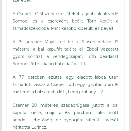
szerepet.
A Csepel FC átszervezte játékát, a jobb oldali védő
Somodi és a csereként beállt Tóth került a
támadószekcióba. Mint később kiderült, ez bevált.
A 75. percben Major tört be a 16-oson belülre, 12
méterről a bal kapufát találta el. Ebből vezetett
gyors kontrát a vendégcsapat, Tóth beadását
Somodi lőtte a kapu bal oldalába, 1:1.
A 77. percben ezúttal egy eladott labda után
támadott vissza a Csepel, Tóth egy igazítás után 16
méterről a bal sarokba lőtt, hideg zuhany. 1:2.
Csemer 20 méteres szabadrúgása jutott a bal
kapufa mellé, majd a 85. percben Pákai előtt
adódott lehetőség, de gyengére sikerült lövését
hárította Lőrincz.