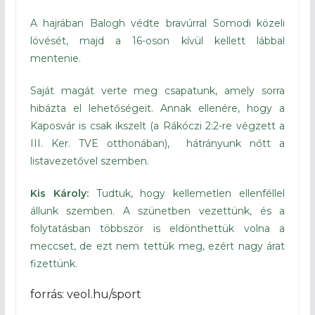
A hajrában Balogh védte bravúrral Somodi közeli
lövését, majd a 16-oson kívül kellett lábbal
mentenie.
Saját magát verte meg csapatunk, amely sorra
hibázta el lehetőségeit. Annak ellenére, hogy a
Kaposvár is csak ikszelt (a Rákóczi 2:2-re végzett a
III. Ker. TVE otthonában), hátrányunk nőtt a
listavezetővel szemben.
Kis Károly:
Tudtuk, hogy kellemetlen ellenféllel
állunk szemben. A szünetben vezettünk, és a
folytatásban többször is eldönthettük volna a
meccset, de ezt nem tettük meg, ezért nagy árat
fizettünk.
forrás: veol.hu/sport