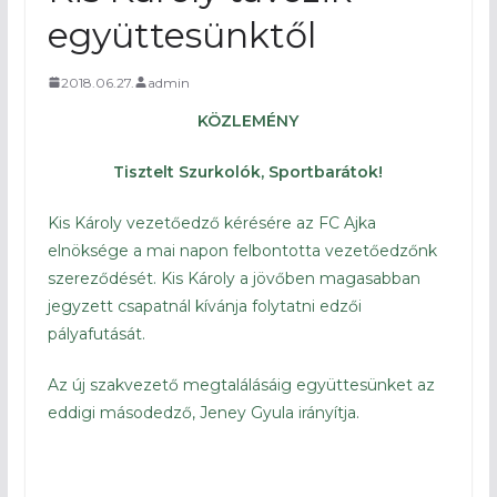
együttesünktől
2018.06.27.
admin
KÖZLEMÉNY
Tisztelt Szurkolók, Sportbarátok!
Kis Károly vezetőedző kérésére az FC Ajka
elnöksége a mai napon felbontotta vezetőedzőnk
szereződését. Kis Károly a jövőben magasabban
jegyzett csapatnál kívánja folytatni edzői
pályafutását.
Az új szakvezető megtalálásáig együttesünket az
eddigi másodedző, Jeney Gyula irányítja.