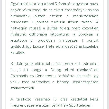
Együttesünk a legutóbbi 3 fordulót egyaránt hazai
pályán vívta meg, de az elvárt eredmények sajnos
elmaradtak, hiszen ezeken a mérkőzéseken
mindössze 1 pontot tudtunk itthon tartani. A
hétvégén muszáj a javítás, főleg, mert közvetlen
riválisunk otthonába látogatunk: a Soroksár a
legutóbbi 5 fordulóban mindössze 1 pontot
gyűjtött, így Lipcsei Péterék a kiesőzóna közelébe
kerültek.
Kis Károlynak eltiltottal ezúttal nem kell számolnia
és jó hír, hogy a Dorog elleni mérkőzésen
Csizmadia és Kenderes is letöltötte eltiltását, így
velük már számolhat a hétvégi összecsapáson
szakvezetőnk.
A találkozó vasárnap 13 órás kezdettel kerül
megrendezésre a Szamosi Mihály Sporttelepen.