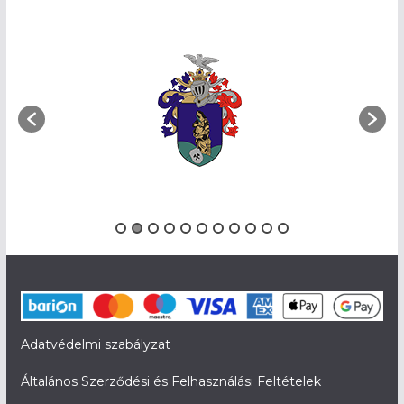
Adatvédelmi szabályzat
Általános Szerződési és Felhasználási Feltételek