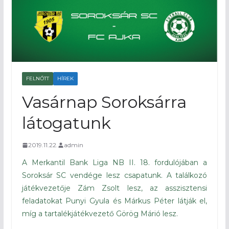
FELNŐTT
HÍREK
Vasárnap Soroksárra
látogatunk
2019.11.22.
admin
A Merkantil Bank Liga NB II. 18. fordulójában a
Soroksár SC vendége lesz csapatunk. A találkozó
játékvezetője Zám Zsolt lesz, az asszisztensi
feladatokat Punyi Gyula és Márkus Péter látják el,
míg a tartalékjátékvezető Görög Márió lesz.