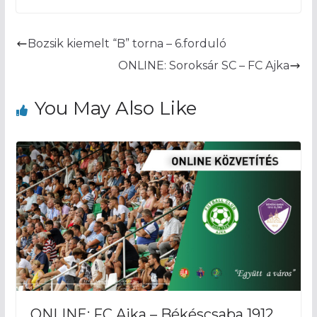
Bozsik kiemelt “B” torna – 6.forduló
ONLINE: Soroksár SC – FC Ajka
You May Also Like
ONLINE: FC Ajka – Békéscsaba 1912