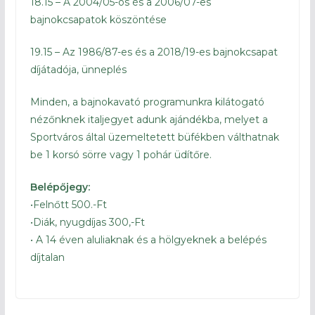
18.15 – A 2004/05-ös és a 2006/07-es
bajnokcsapatok köszöntése
19.15 – Az 1986/87-es és a 2018/19-es bajnokcsapat
díjátadója, ünneplés
Minden, a bajnokavató programunkra kilátogató
nézőnknek italjegyet adunk ajándékba, melyet a
Sportváros által üzemeltetett büfékben válthatnak
be 1 korsó sörre vagy 1 pohár üdítőre.
Belépőjegy:
•Felnőtt 500.-Ft
•Diák, nyugdíjas 300,-Ft
• A 14 éven aluliaknak és a hölgyeknek a belépés
díjtalan