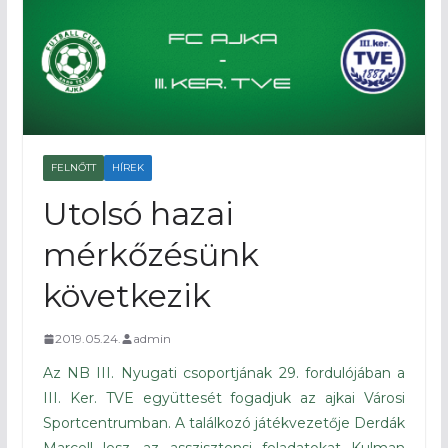
FELNŐTT
HÍREK
Utolsó hazai
mérkőzésünk
következik
2019.05.24.
admin
Az NB III. Nyugati csoportjának 29. fordulójában a
III. Ker. TVE együttesét fogadjuk az ajkai Városi
Sportcentrumban. A találkozó játékvezetője Derdák