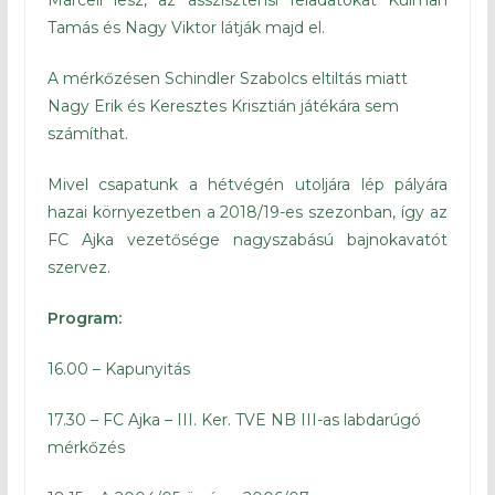
Marcell lesz, az asszisztensi feladatokat Kulman
Tamás és Nagy Viktor látják majd el.
A mérkőzésen Schindler Szabolcs eltiltás miatt
Nagy Erik és Keresztes Krisztián játékára sem
számíthat.
Mivel csapatunk a hétvégén utoljára lép pályára
hazai környezetben a 2018/19-es szezonban, így az
FC Ajka vezetősége nagyszabású bajnokavatót
szervez.
Program:
16.00 – Kapunyitás
17.30 – FC Ajka – III. Ker. TVE NB III-as labdarúgó
mérkőzés