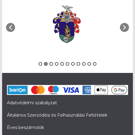
Adatvédelmi szabályzat
Általános Szerződési és Felhasználási Feltételek
Éves beszámolók