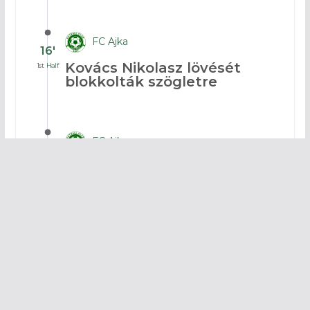
FC Ajka
16′
Kovács Nikolasz lövését
1st Half
blokkolták szögletre
FC Ajka
16′
Ezúttal Cipf lövését védte
1st Half
Nagy G.
FC Ajka
16′
Mohos ziccerét védte Nagy
1st Half
G.