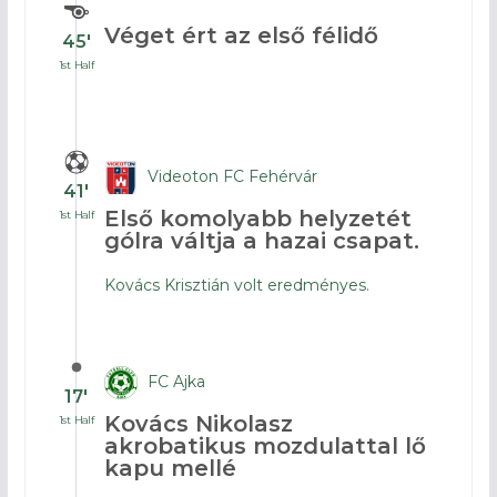
Véget ért az első félidő
45′
1st Half
Videoton FC Fehérvár
41′
Első komolyabb helyzetét
1st Half
gólra váltja a hazai csapat.
Kovács Krisztián volt eredményes.
FC Ajka
17′
Kovács Nikolasz
1st Half
akrobatikus mozdulattal lő
kapu mellé