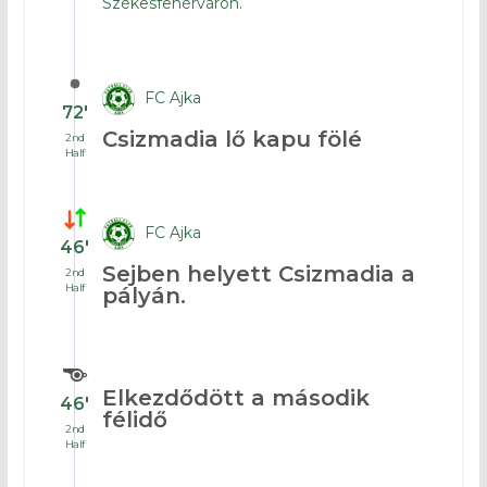
Székesfehérváron.
FC Ajka
72′
Csizmadia lő kapu fölé
2nd
Half
FC Ajka
46′
Sejben helyett Csizmadia a
2nd
Half
pályán.
Elkezdődött a második
46′
félidő
2nd
Half