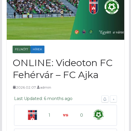
FELNŐTT
HÍREK
ONLINE: Videoton FC
Fehérvár – FC Ajka
2026.02.07.
admin
Last Updated: 6 months ago
↓
1
0