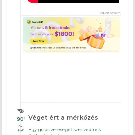
Advertisement
Véget ért a mérkőzés
90′
2nd
Egy gólos vereséget szenvedtünk
Half