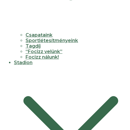
Csapataink
Sportlétesítményeink
Tagdíj
“Focizz velünk”
Focizz nálunk!
Stadion