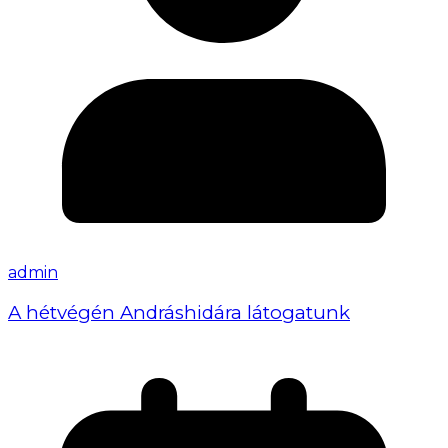
admin
A hétvégén Andráshidára látogatunk