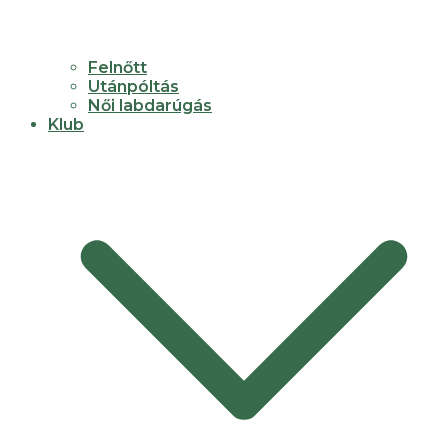
Felnőtt
Utánpóltás
Női labdarúgás
Klub