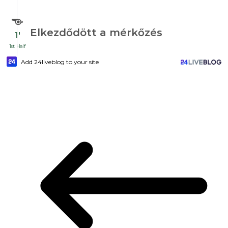
Elkezdődött a mérkőzés
1′
1st Half
Add 24liveblog to your site