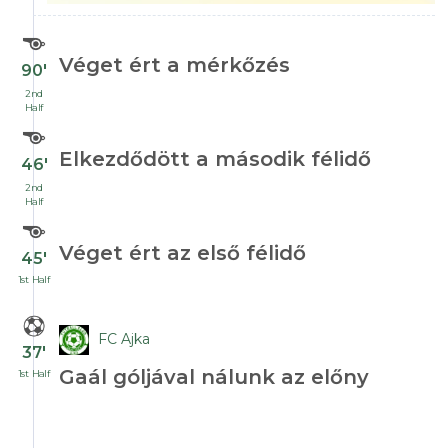
Véget ért a mérkőzés
90′
2nd
Half
Elkezdődött a második félidő
46′
2nd
Half
Véget ért az első félidő
45′
1st Half
FC Ajka
37′
Gaál góljával nálunk az előny
1st Half