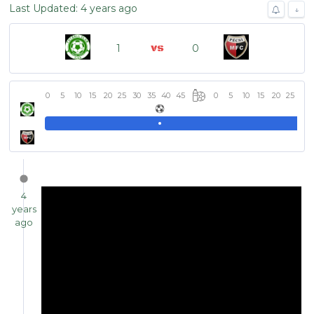
Last Updated: 4 years ago
↓
1
0
0
5
10
15
20
25
30
35
40
45
0
5
10
15
20
25
30
4
years
ago