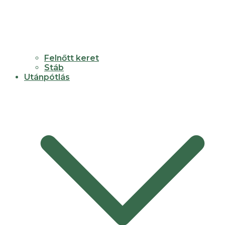
Felnőtt keret
Stáb
Utánpótlás