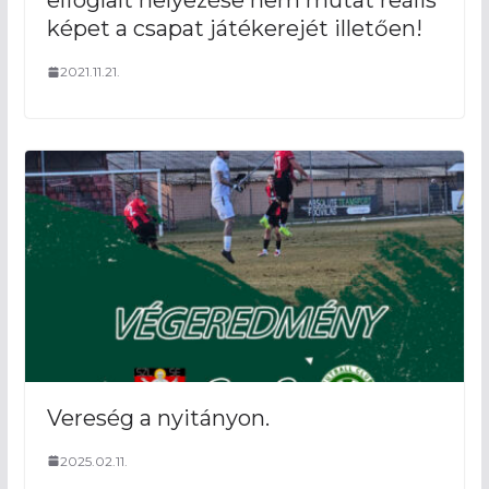
elfoglalt helyezése nem mutat reális
képet a csapat játékerejét illetően!
2021.11.21.
Vereség a nyitányon.
2025.02.11.