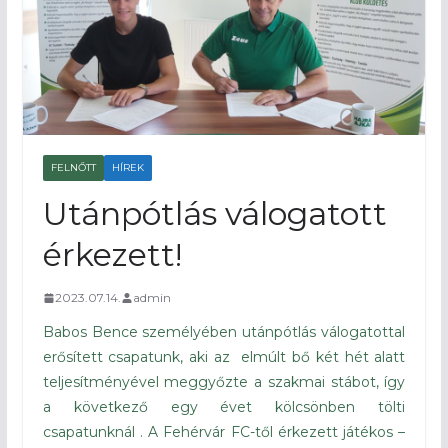
FELNŐTT
HÍREK
Utánpótlás válogatott
érkezett!
2023.07.14.
admin
Babos Bence személyében utánpótlás válogatottal
erősített csapatunk, aki az elmúlt bő két hét alatt
teljesítményével meggyőzte a szakmai stábot, így
a következő egy évet kölcsönben tölti
csapatunknál . A Fehérvár FC-től érkezett játékos –