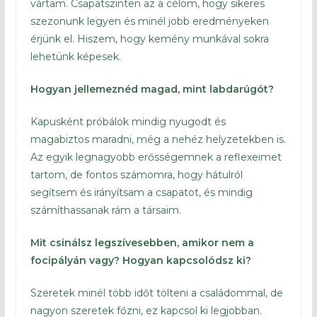
vártam. Csapatszinten az a célom, hogy sikeres
szezonunk legyen és minél jobb eredményeken
érjünk el. Hiszem, hogy kemény munkával sokra
lehetünk képesek.
Hogyan jellemeznéd magad, mint labdarúgót?
Kapusként próbálok mindig nyugodt és
magabiztos maradni, még a nehéz helyzetekben is.
Az egyik legnagyobb erősségemnek a reflexeimet
tartom, de fontos számomra, hogy hátulról
segítsem és irányítsam a csapatot, és mindig
számíthassanak rám a társaim.
Mit csinálsz legszívesebben, amikor nem a
focipályán vagy? Hogyan kapcsolódsz ki?
Szeretek minél több időt tölteni a családommal, de
nagyon szeretek főzni, ez kapcsol ki legjobban.