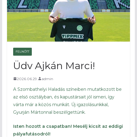
FELNŐTT
Üdv Ajkán Marci!
2026.06.29.
admin
A Szombathelyi Haladás színeiben mutatkozott be
az első osztályban, és kapustársait jól ismeri, így
várta már a közös munkát. Új igazolásunkkal,
Gyurján Mártonnal beszélgettünk.
Isten hozott a csapatban! Mesélj kicsit az eddigi
pályafutásodról!