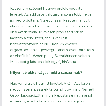
Köszönöm szépen! Nagyon örülök, hogy itt
lehetek. Az eddigi pályafutásom során több helyen
is megfordultam, Nyíregyházán kezdtem a focit,
ahonnan már elég fiatalon, 12 évesen kerültem az
Illés Akadémiára. 18 évesen profi szerződést
kaptam a felnőttnél, ahol sikerült is
bemutatkoznom az NBI-ben. 24 évesen
eligazoltam Zalaegerszegre, ahol 4 évet töltöttem,
az elmúlt két évben pedig Szentlőrincen voltam.
Most pedig készen állok egy új kihívásra!
Milyen célokkal vágsz neki a szezonnak?
Nagyon örülök, hogy itt lehetek Ajkán. Azt külön
nagyon szerencsésnek tartom, hogy mind Németh
Gábor kapusedzőt, mind a kapustársaimat már jól
ismerem, ezért a közös munkát már nagyon