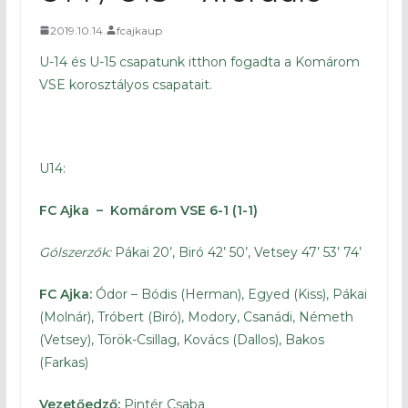
2019.10.14.
fcajkaup
U-14 és U-15 csapatunk itthon fogadta a Komárom
VSE korosztályos csapatait.
U14:
FC Ajka – Komárom VSE 6-1 (1-1)
Gólszerzők:
Pákai 20’, Biró 42’ 50’, Vetsey 47’ 53’ 74’
FC Ajka:
Ódor – Bódis (Herman), Egyed (Kiss), Pákai
(Molnár), Tróbert (Biró), Modory, Csanádi, Németh
(Vetsey), Török-Csillag, Kovács (Dallos), Bakos
(Farkas)
Vezetőedző:
Pintér Csaba