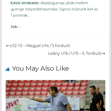
Edzői értékelés:
Akaratgyenge játék mellett
gyenge helyzetkihasználás. Sajnos örülnünk kell az
1 pontnak….
Jók:
–
U12-13 – Megyei U14 / 5.forduló
Leány U16 / U19 – 5. forduló
You May Also Like