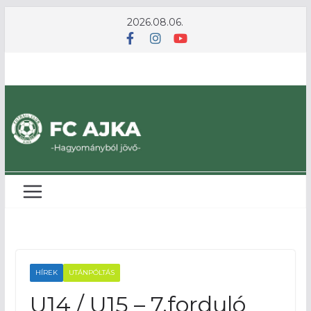
Skip
2026.08.06.
to
content
HÍREK
UTÁNPÓLTÁS
U14 / U15 – 7.forduló