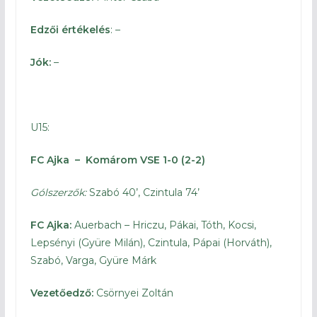
Edzői értékelés
: –
Jók:
–
U15:
FC Ajka – Komárom VSE 1-0 (2-2)
Gólszerzők:
Szabó 40’, Czintula 74’
FC Ajka:
Auerbach – Hriczu, Pákai, Tóth, Kocsi,
Lepsényi (Gyüre Milán), Czintula, Pápai (Horváth),
Szabó, Varga, Gyüre Márk
Vezetőedző:
Csörnyei Zoltán