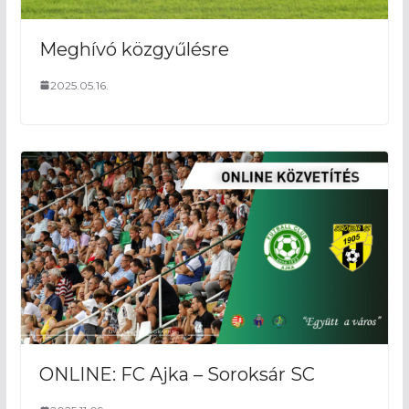
Meghívó közgyűlésre
2025.05.16.
ONLINE: FC Ajka – Soroksár SC