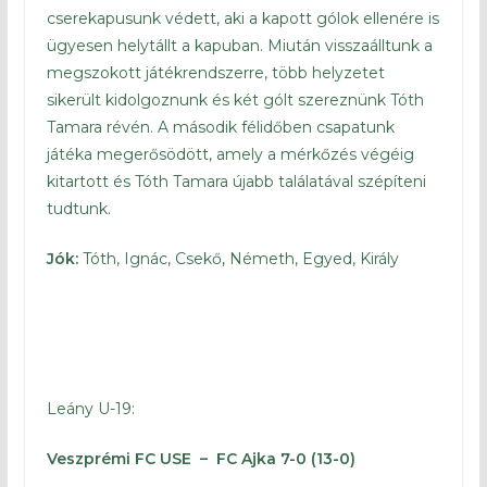
cserekapusunk védett, aki a kapott gólok ellenére is
ügyesen helytállt a kapuban. Miután visszaálltunk a
megszokott játékrendszerre, több helyzetet
sikerült kidolgoznunk és két gólt szereznünk Tóth
Tamara révén. A második félidőben csapatunk
játéka megerősödött, amely a mérkőzés végéig
kitartott és Tóth Tamara újabb találatával szépíteni
tudtunk.
Jók:
Tóth, Ignác, Csekő, Németh, Egyed, Király
Leány U-19:
Veszprémi FC USE – FC Ajka 7-0 (13-0)