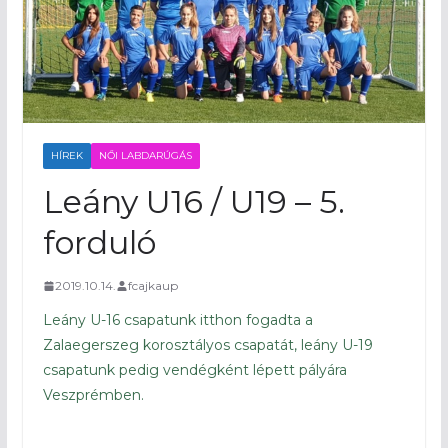
HÍREK
NŐI LABDARÚGÁS
Leány U16 / U19 – 5.
forduló
2019.10.14.
fcajkaup
Leány U-16 csapatunk itthon fogadta a
Zalaegerszeg korosztályos csapatát, leány U-19
csapatunk pedig vendégként lépett pályára
Veszprémben.