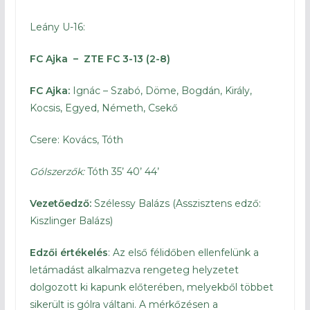
Leány U-16:
FC Ajka – ZTE FC 3-13 (2-8)
FC Ajka:
Ignác – Szabó, Döme, Bogdán, Király,
Kocsis, Egyed, Németh, Csekő
Csere: Kovács, Tóth
Gólszerzők:
Tóth 35’ 40’ 44’
Vezetőedző:
Szélessy Balázs (Asszisztens edző:
Kiszlinger Balázs)
Edzői értékelés
: Az első félidőben ellenfelünk a
letámadást alkalmazva rengeteg helyzetet
dolgozott ki kapunk előterében, melyekből többet
sikerült is gólra váltani. A mérkőzésen a