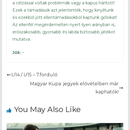
a célzással voltak problémák vagy a kapus hárított!
Ezek a támadások azt jelentették, hogy kinyíltunk
és ezekből jött ellentámadásokból kaptunk gólokat!
Az ellenfél megérdemelten nyert ilyen arányban is,
erőszakosabb, gyorsabb és labda biztosabb játékot
mutatva.
Jók:
–
U14 / U15 – 7.forduló
Magyar Kupa: jegyek elővételben már
kaphatók!
You May Also Like