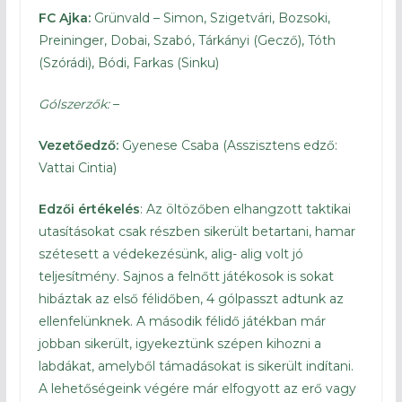
FC Ajka:
Grünvald – Simon, Szigetvári, Bozsoki,
Preininger, Dobai, Szabó, Tárkányi (Gecző), Tóth
(Szórádi), Bódi, Farkas (Sinku)
Gólszerzők:
–
Vezetőedző:
Gyenese Csaba (Asszisztens edző:
Vattai Cintia)
Edzői értékelés
: Az öltözőben elhangzott taktikai
utasításokat csak részben sikerült betartani, hamar
szétesett a védekezésünk, alig- alig volt jó
teljesítmény. Sajnos a felnőtt játékosok is sokat
hibáztak az első félidőben, 4 gólpasszt adtunk az
ellenfelünknek. A második félidő játékban már
jobban sikerült, igyekeztünk szépen kihozni a
labdákat, amelyből támadásokat is sikerült indítani.
A lehetőségeink végére már elfogyott az erő vagy