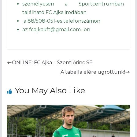
személyesen a Sportcentrumban
található FC Ajka irodában
a 88/508-051-es telefonszámon
az fcajkakft@gmail.com -on
ONLINE: FC Ajka – Szentlőrinc SE
A tabella élére ugrottunk!
You May Also Like