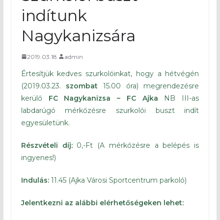
indítunk
Nagykanizsára
2019.03.18.
admin
Értesítjük kedves szurkolóinkat, hogy a hétvégén
(2019.03.23.
szombat
15.00 óra) megrendezésre
kerülő
FC Nagykanizsa – FC Ajka
NB III-as
labdarúgó mérkőzésre szurkolói buszt indít
egyesületünk.
Részvételi díj:
0,-Ft (A mérkőzésre a belépés is
ingyenes!)
Indulás:
11.45 (Ajka Városi Sportcentrum parkoló)
Jelentkezni az alábbi elérhetőségeken lehet: