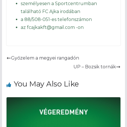
személyesen a Sportcentrumban
található FC Ajka irodában
a 88/508-051-es telefonszámon
az fcajkakft@gmail.com -on
Győzelem a megyei rangadón
UP – Bozsik tornák
You May Also Like