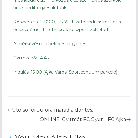
II-es labdarúgó mérkőzésre 55 személyes szurkolói
buszt indít egyesületünk.
Részvételi díj: 1000,-Ft/fő ( Fizetni induláskor kell a
buszsofőrnél. Fizetni csak készpénzzel lehet!)
A mérkőzésre a belépés ingyenes.
Gyülekező: 14.45
Indulás: 15.00 (Ajka Városi Sportcentrum parkoló)
Utolsó fordulóra marad a döntés.
ONLINE: Gyirmót FC Győr – FC Ajka