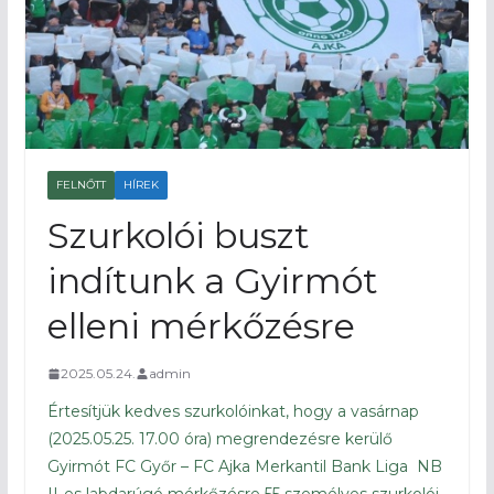
FELNŐTT
HÍREK
Szurkolói buszt
indítunk a Gyirmót
elleni mérkőzésre
2025.05.24.
admin
Értesítjük kedves szurkolóinkat, hogy a vasárnap
(2025.05.25. 17.00 óra) megrendezésre kerülő
Gyirmót FC Győr – FC Ajka Merkantil Bank Liga NB