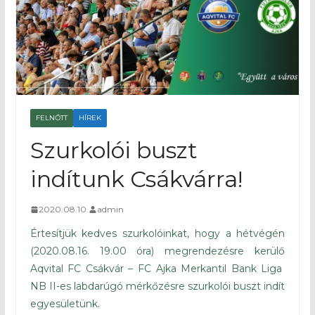
FELNŐTT
HÍREK
Szurkolói buszt
indítunk Csákvárra!
2020.08.10.
admin
Értesítjük kedves szurkolóinkat, hogy a hétvégén
(2020.08.16. 19.00 óra) megrendezésre kerülő
Aqvital FC Csákvár – FC Ajka Merkantil Bank Liga
NB II-es labdarúgó mérkőzésre szurkolói buszt indít
egyesületünk.