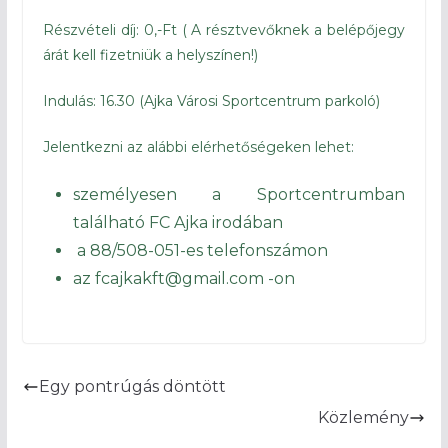
Részvételi díj: 0,-Ft ( A résztvevőknek a belépőjegy
árát kell fizetniük a helyszínen!)
Indulás: 16.30 (Ajka Városi Sportcentrum parkoló)
Jelentkezni az alábbi elérhetőségeken lehet:
személyesen a Sportcentrumban
található FC Ajka irodában
a 88/508-051-es telefonszámon
az fcajkakft@gmail.com -on
Egy pontrúgás döntött
Közlemény