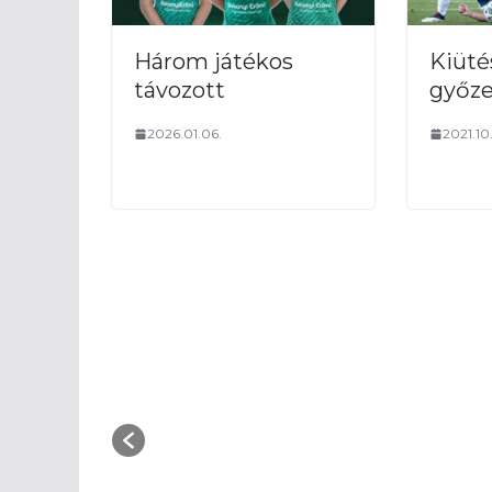
Három játékos
Kiüté
távozott
győz
2026.01.06.
2021.10.