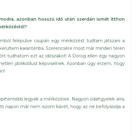
ámodra, azonban hosszú idő után szerdán ismét itthon
 mérkőzéstől?
emből felépülve csupán egy mérkőzést tudtam játszani a
t kerültem karanténba. Szerencsére most már minden téren
t tudhatom ezt az időszakot! A Dorog ellen egy nagyon
metlen játékstílust képviselnek. Azonban úgy érzem, hogy
ón!
ipihentebb legyek a mérkőzésre. Nagyon odafigyelek arra,
őtti napon már nem iszom kávét, hogy az ne befolyásolja a