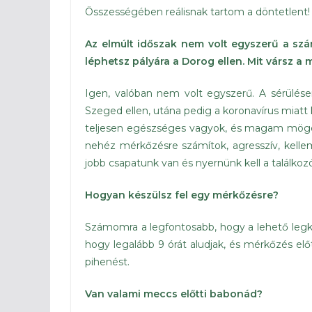
Összességében reálisnak tartom a döntetlent!
Az elmúlt időszak nem volt egyszerű a sz
léphetsz pályára a Dorog ellen. Mit vársz a
Igen, valóban nem volt egyszerű. A sérülés
Szeged ellen, utána pedig a koronavírus miat
teljesen egészséges vagyok, és magam mögöt
nehéz mérkőzésre számítok, agresszív, kelle
jobb csapatunk van és nyernünk kell a találkoz
Hogyan készülsz fel egy mérkőzésre?
Számomra a legfontosabb, hogy a lehető legk
hogy legalább 9 órát aludjak, és mérkőzés el
pihenést.
Van valami meccs előtti babonád?