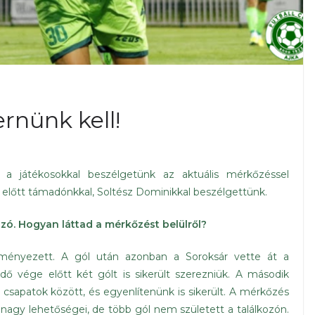
rnünk kell!
 a játékosokkal beszélgetünk az aktuális mérkőzéssel
 előtt támadónkkal, Soltész Dominikkal beszélgettünk.
ozó. Hogyan láttad a mérkőzést belülről?
dményezett. A gól után azonban a Soroksár vette át a
ő vége előtt két gólt is sikerült szerezniük. A második
 a csapatok között, és egyenlítenünk is sikerült. A mérkőzés
nagy lehetőségei, de több gól nem született a találkozón.