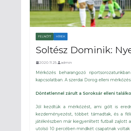
FELNŐTT
HÍREK
Soltész Dominik: Nye
2020.11.25.
admin
Mérkőzés beharangozó riportsorozatunkban
kapcsolatban. A szerdai Dorog elleni mérkőzés
Döntetlennel zárult a Soroksár elleni találk
Jól kezdtük a mérkőzést, ami gólt is ere
kezdeményezést, többet támadtak, és a félid
játékrészben már kiegyenlített futball zajlott
utolsó 10 percében mindkét csapatnak voltak 