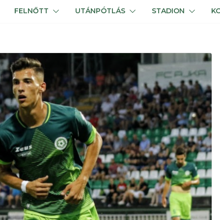
FELNŐTT
UTÁNPÓTLÁS
STADION
K