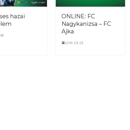
ONLINE: FC
ses hazai
Nagykanizsa – FC
elem
Ajka
18.
2019.03.23.