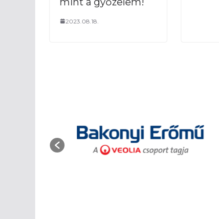
mint a győzelem!
a kapufán, a k
közelről Mursits
2023.08.18.
22′
Présinger
tizenegyeshez
labda mögé Csil
Horváth Dániel 
1′
Elkezdődö
– 15′ A csap
bemelegítést
– 30′ A miein
vendégek pir
pályára
– 50′ Megvanna