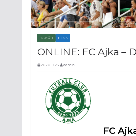
FELNŐTT
HÍREK
ONLINE: FC Ajka – D
2020.11.25.
admin
FC Ajk