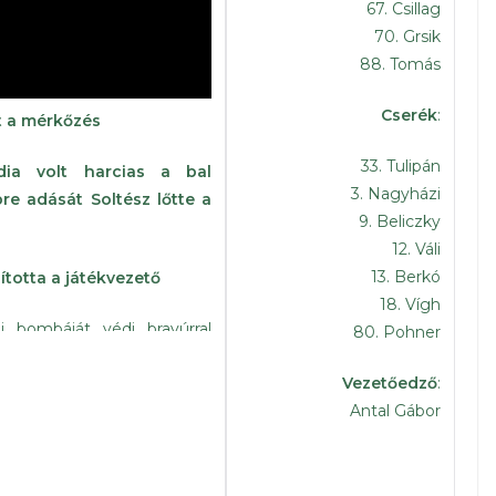
67. Csillag
70. Grsik
88. Tomás
Cserék
:
t a mérkőzés
33. Tulipán
dia volt harcias a bal
3. Nagyházi
re adását Soltész lőtte a
9. Beliczky
12. Váli
13. Berkó
llította a játékvezető
18. Vígh
i bombáját védi bravúrral
80. Pohner
Vezetőedző
:
úgást követően Csizmadia
Antal Gábor
bda, aki nagy erővel lő a