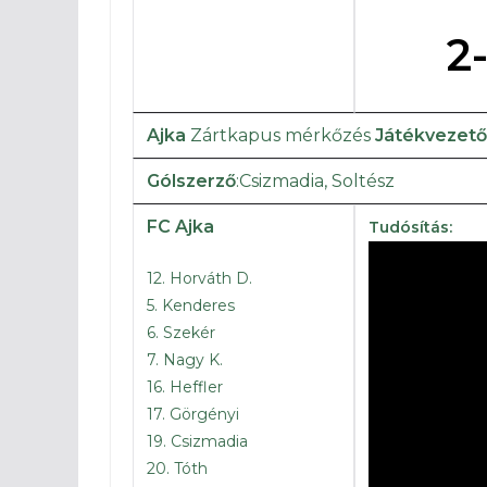
2
Ajka
Zártkapus mérkőzés
Játékvezető
Gólszerző
:Csizmadia, Soltész
FC Ajka
Tudósítás:
12. Horváth D.
5. Kenderes
6. Szekér
7. Nagy K.
16. Heffler
17. Görgényi
19. Csizmadia
20. Tóth