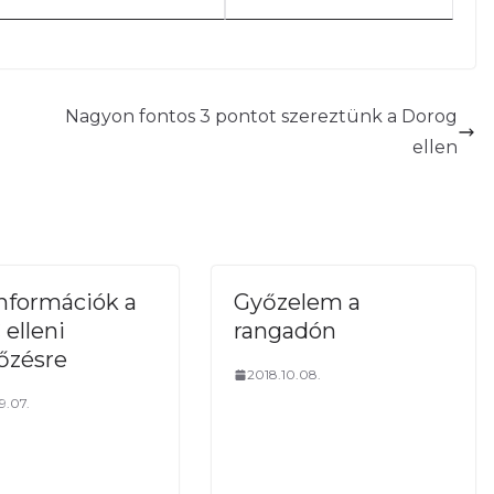
ött a második félidő
 a félidő
Nagyon fontos 3 pontot szereztünk a Dorog
ettel fejeztük be az első
 K. lövése pattant le egy
ellen
ásik dorogi játékos fejjel
te a labdát, az ordító
Rétyi lövése a kapufán
d a kipattanót Tóth lőtte
hetetlen balszerencse már
nformációk a
Győzelem a
áljuk el a mérkőzésen a
elleni
rangadón
őzésre
2018.10.08.
özeli lövését védi bravúrral
9.07.
övetően Tar fejese csattant