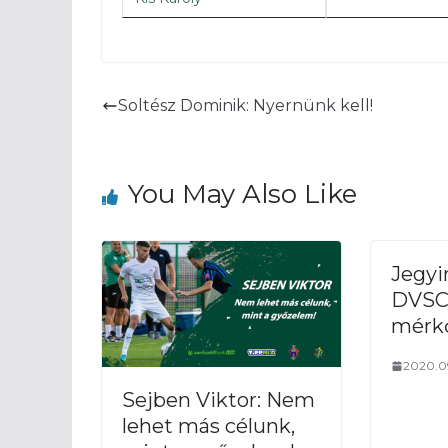
46′
Elkezdőz
45′
Véget ért
Soltész Dominik: Nyernünk kell!
45′ Nagy helyz
félidőt: Nagy
védőről, egy m
eltévesztet
You May Also Like
helyzetben 
csattant, maj
Mursitsba. Hi
Jegyi
másodszor tal
DVSC 
kapufát.
mérk
35′ Szerencsi k
2020.0
Horváth
Sejben Viktor: Nem
lehet más célunk,
25′ Szögletet k