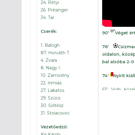
24. Rétyi
26. Présinger
34. Tar
Cserék:
90′
Véget ér
1. Balogh
76′
Csizma
87. Horváth T.
oldalon, közép
4. Zvara
bal alsóba 2-0
8. Nagy I.
10. Zamostny
74′
Nyirit kiá
22. Irimiás
63′ Vigh közel
27. Lakatos
Horváth
29. Szűcs
30. Soltész
46′
Szabadr
31. Stoiacovici
elé kerül a la
kapuba! 1-0
Vezetőedző:
Kis Károly