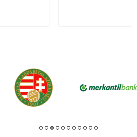
ipattantó Szekér közvetlen
ba lövi
t állítja ki a játékvezető,
 jut a vendég csapat. A
lag állt, akinek büntetőjét
védte bravúrral.
tt a mérkőzés
atok lassan befejezik a
k tiszta fehérben, míg a
os-feketében lépnek ma
k a kezdőcsapatok!