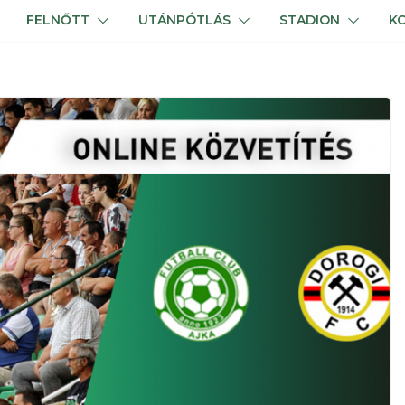
FELNŐTT
UTÁNPÓTLÁS
STADION
K