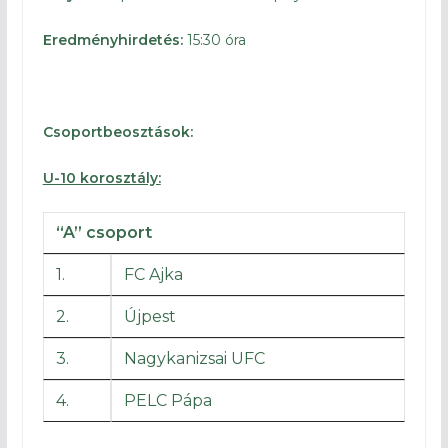
Eredményhirdetés:
15:30 óra
Csoportbeosztások:
U-10 korosztály:
“A” csoport
1.
FC Ajka
2.
Újpest
3.
Nagykanizsai UFC
4.
PELC Pápa