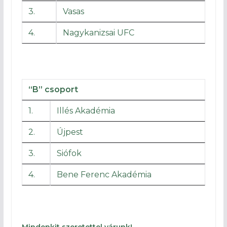
3.
Vasas
4.
Nagykanizsai UFC
“B” csoport
1.
Illés Akadémia
2.
Újpest
3.
Siófok
4.
Bene Ferenc Akadémia
Mindenkit szeretettel várunk!