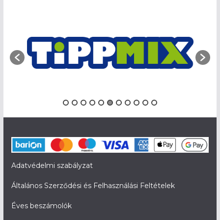
Adatvédelmi szabályzat
Általános Szerződési és Felhasználási Feltételek
Éves beszámolók