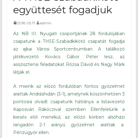
együttesét fogadjuk
2018.05.17.
admin
Az NB III. Nyugati csoportjának 28 fordulójában
csapatunk a THSE-Szabadkikötő csapatát fogadja
az ajkai Városi Sportcentrumban. A találkozó
játékvezető Kovács Gábor Péter lesz, az
asszisztensi feladatokat Rózsa Dávid és Nagy Márk
látják el.
A mieink az előző fordulóban fontos győzelmet
arattak Andráshidán (3-1), amelynek köszönhetően 3
pontosra olvadt csapatunk hátránya a listavezető
Kaposvári Rákóczival szemben Ellenfelelünk a
kiesés elől menekül, az előző körben alsóházi
rangadón 2-1 arányú győzelmet arattak a
Pénzügyőr ellen.