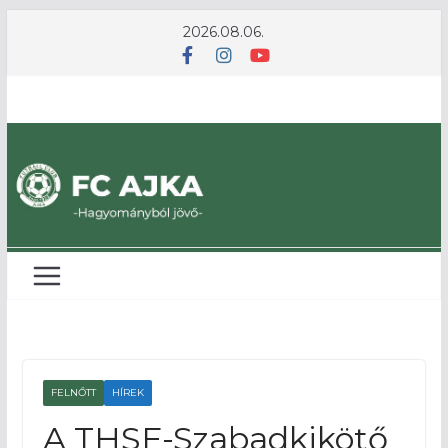
Skip
2026.08.06.
to
content
FELNŐTT
HÍREK
A THSE-Szabadkikötő