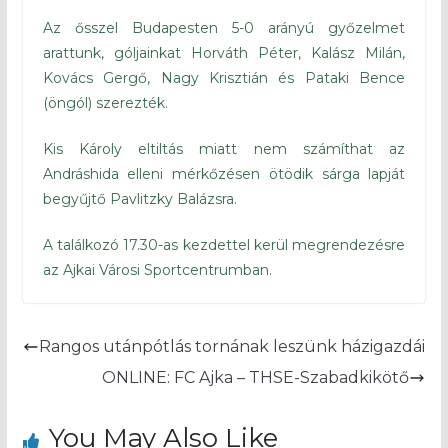
Az ősszel Budapesten 5-0 arányú győzelmet
arattunk, góljainkat Horváth Péter, Kalász Milán,
Kovács Gergő, Nagy Krisztián és Pataki Bence
(öngól) szerezték.
Kis Károly eltiltás miatt nem számíthat az
Andráshida elleni mérkőzésen ötödik sárga lapját
begyűjtő Pavlitzky Balázsra.
A találkozó 17.30-as kezdettel kerül megrendezésre
az Ajkai Városi Sportcentrumban.
Rangos utánpótlás tornának leszünk házigazdái
ONLINE: FC Ajka – THSE-Szabadkikötő
You May Also Like