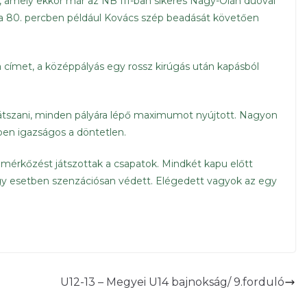
, amely ekkor már az NB III-ban sikeres Nagy-Oláh duóval
i, a 80. percben például Kovács szép beadását követően
ímet, a középpályás egy rossz kirúgás után kapásból
játszani, minden pályára lépő maximumot nyújtott. Nagyon
ben igazságos a döntetlen.
 mérkőzést játszottak a csapatok. Mindkét kapu előtt
gy esetben szenzációsan védett. Elégedett vagyok az egy
U12-13 – Megyei U14 bajnokság/ 9.forduló