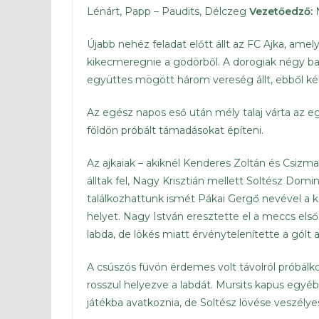
Lénárt, Papp – Paudits, Délczeg
Vezetőedző:
N
Újabb nehéz feladat előtt állt az FC Ajka, ame
kikecmeregnie a gödörből. A dorogiak négy ba
együttes mögött három vereség állt, ebből kéts
Az egész napos eső után mély talaj várta az egy
földön próbált támadásokat építeni.
Az ajkaiak – akiknél Kenderes Zoltán és Csizmadi
álltak fel, Nagy Krisztián mellett Soltész Domi
találkozhattunk ismét Pákai Gergő nevével a k
helyet. Nagy István eresztette el a meccs első
labda, de lökés miatt érvénytelenítette a gólt 
A csúszós füvön érdemes volt távolról próbálko
rosszul helyezve a labdát. Mursits kapus egy
játékba avatkoznia, de Soltész lövése veszélyes