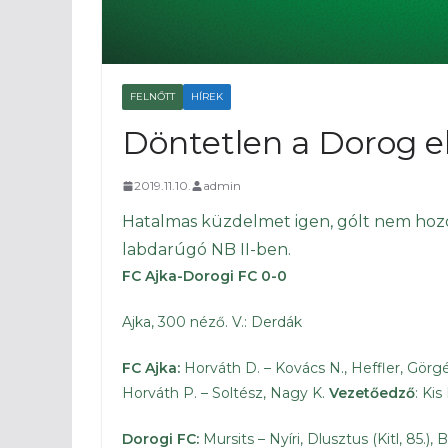
FELNŐTT
HÍREK
Döntetlen a Dorog e
2019.11.10.
admin
Hatalmas küzdelmet igen, gólt nem hozo
labdarúgó NB II-ben.
FC Ajka-Dorogi FC 0-0
Ajka, 300 néző. V.: Derdák
FC Ajka:
Horváth D. – Kovács N., Heffler, Görgény
Horváth P. – Soltész, Nagy K.
Vezetőedző
: Kis
Dorogi FC:
Mursits – Nyíri, Dlusztus (Kitl, 85.), B