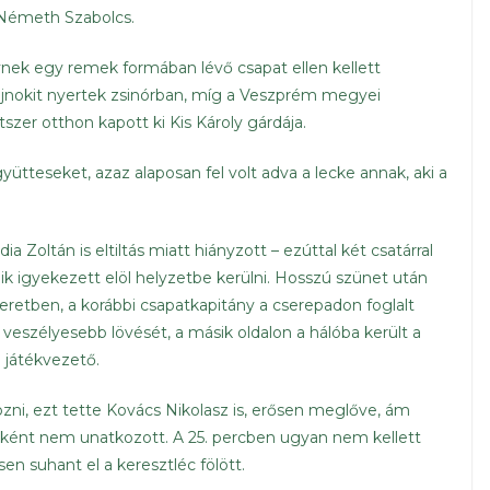
émeth Szabolcs.
lynek egy remek formában lévő csapat ellen kellett
jnokit nyertek zsinórban, míg a Veszprém megyei
zer otthon kapott ki Kis Károly gárdája.
ütteseket, azaz alaposan fel volt adva a lecke annak, aki a
a Zoltán is eltiltás miatt hiányzott – ezúttal két csatárral
nik igyekezett elöl helyzetbe kerülni. Hosszú szünet után
eretben, a korábbi csapatkapitány a cserepadon foglalt
 veszélyesebb lövését, a másik oldalon a hálóba került a
a játékvezető.
zni, ezt tette Kovács Nikolasz is, erősen meglőve, ám
ébként nem unatkozott. A 25. percben ugyan nem kellett
en suhant el a keresztléc fölött.