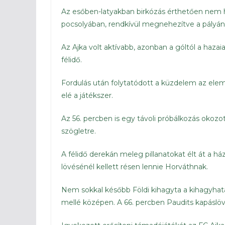
Az esőben-latyakban birkózás érthetően nem h
pocsolyában, rendkívül megnehezítve a pályán 
Az Ajka volt aktívabb, azonban a góltól a hazai
félidő.
Fordulás után folytatódott a küzdelem az elem
elé a játékszer.
Az 56. percben is egy távoli próbálkozás okozo
szögletre.
A félidő derekán meleg pillanatokat élt át a h
lövésénél kellett résen lennie Horváthnak.
Nem sokkal később Földi kihagyta a kihagyhata
mellé középen. A 66. percben Paudits kapáslövé