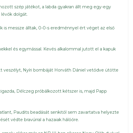
ozott szép játékot, a labda gyakran állt meg egy-egy
lévők dolgát.
ak is messze álltak, 0-0-s eredménnyel ért véget az első
ekkel és egymással. Kevés alkalommal jutott el a kapuk
tt veszélyt, Nyíri bombáját Horváth Dániel vetődve ütötte
ázigazda, Délczeg próbálkozott kétszer is, majd Papp
tlant, Paudits beadását senkitől sem zavartatva helyezte
sét védte bravúrral a hazaiak hálóőre.