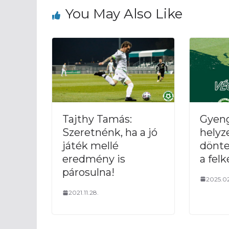
You May Also Like
Gyen
Tajthy Tamás:
helyz
Szeretnénk, ha a jó
dönte
játék mellé
a felk
eredmény is
párosulna!
2025.02
2021.11.28.