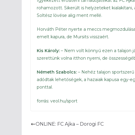
Igyekezett erősíteni támadójátékát az FC Ajka
rohamozott. Sikerült is helyzeteket kialakítan
Soltész lövése alig ment mellé.
Horváth Péter nyerte a meccs megmozdulása c
emelt kapura, de Mursits visszaért.
Kis Károly:
– Nem volt könnyű ezen a talajon 
szerettünk volna itthon nyerni, de összességé
Németh Szabolcs:
– Nehéz talajon sportszerű
adódtak lehetőségek, a hazaiak kapusa egy-e
ponttal.
forrás: veol.hu/sport
ONLINE: FC Ajka – Dorogi FC