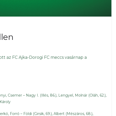
llen
tt az FC Ajka-Dorogi FC meccs vasárnap a
i, Csemer – Nagy I. (Illés, 86.), Lengyel, Molnár (Oláh, 62.),
 Károly
erkó, Forró – Földi (Girsik, 69.), Albert (Mészáros, 68.),