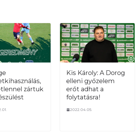
ge
Kis Károly: A Dorog
etkihasználás,
elleni győzelem
tlennel zártuk
erőt adhat a
észülést
folytatásra!
.01.
2022.04.05.