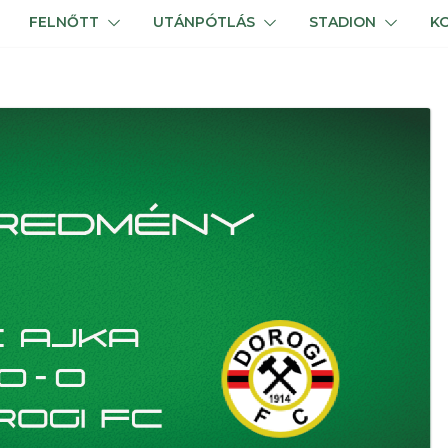
FELNŐTT
UTÁNPÓTLÁS
STADION
K