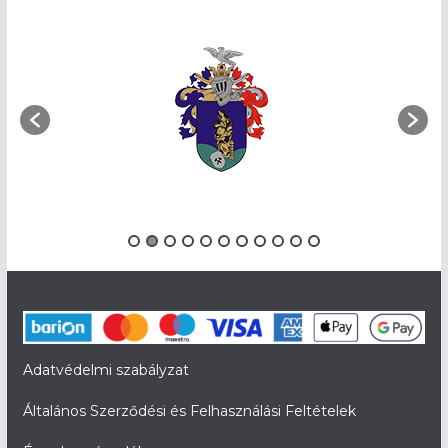
Adatvédelmi szabályzat
Általános Szerződési és Felhasználási Feltételek