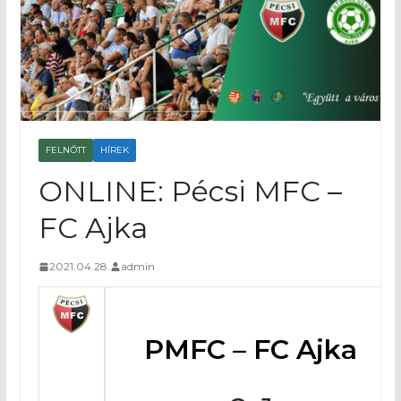
FELNŐTT
HÍREK
ONLINE: Pécsi MFC –
FC Ajka
2021.04.28.
admin
PMFC – FC Ajka