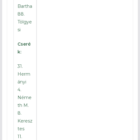
Bartha
– 15′ A csapatok lassan befejezik a
88.
bemelegítést
Tölgye
– 30′ A mieink tiszta fehérben, míg a
si
hazaiak piros-feketében lépnek ma pályára
Cseré
– 50′ Megvannak a kezdőcsapatok!
k:
31.
Herm
ányi
4.
Néme
th M.
8.
Keresz
tes
11.