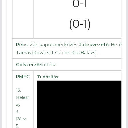
0-1
(0-1)
Pécs
: Zártkapus mérkőzés.
Játékvezető:
Berény
Tamás (Kovács II. Gábor, Kiss Balázs)
Gólszerző
Soltész
PMFC
Tudósítás:
13.
Helesf
ay
3.
Rácz
5.