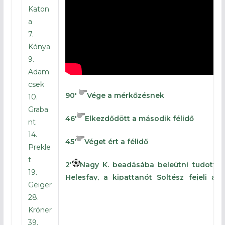
Katon
a
7.
Kónya
9.
Adam
csek
90′
Vége a mérkőzésnek
10.
Graba
46′
Elkezdődött a második félidő
nt
14.
45′
Véget ért a félidő
Prekle
t
2′
Nagy K. beadásába beleütni tudott
19.
Helesfay, a kipattanót Soltész fejeli a
Geiger
kapuba 0-1
28.
Króner
1′
Elkezdődött a mérkőzés
39.