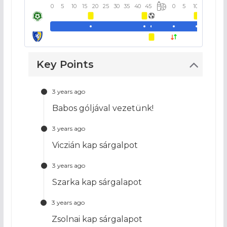
0
5
10
15
20
25
30
35
40
45
0
5
10
15
20
Key Points
3 years ago
Babos góljával vezetünk!
3 years ago
Viczián kap sárgalpot
3 years ago
Szarka kap sárgalapot
3 years ago
Zsolnai kap sárgalapot