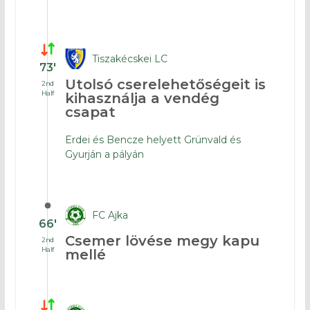
Tiszakécskei LC
73′
Utolsó cserelehetőségeit is
2nd
Half
kihasználja a vendég
csapat
Erdei és Bencze helyett Grünvald és
Gyurján a pályán
FC Ajka
66′
Csemer lövése megy kapu
2nd
Half
mellé