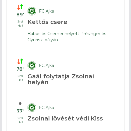
FC Ajka
89′
Kettős csere
2nd
Half
Babos és Csemer helyett Présinger és
Gyuris a pályán
FC Ajka
78′
Gaál folytatja Zsolnai
2nd
Half
helyén
FC Ajka
77′
Zsolnai lövését védi Kiss
2nd
Half