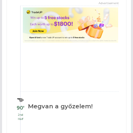
Advertisement
Megvan a győzelem!
90′
2nd
Half