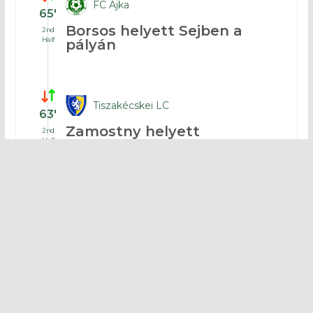
FC Ajka
65′
Borsos helyett Sejben a
2nd
Half
pályán
Tiszakécskei LC
63′
Zamostny helyett
2nd
Half
Kryvotsiuk lépett pályára
Tiszakécskei LC
63′
Erdei kap sárgát
2nd
Half
FC Ajka
60′