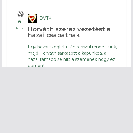
DVTK
6′
Horváth szerez vezetést a
1st Half
hazai csapatnak
Egy hazai szöglet után rosszul rendeztünk,
majd Horváth sarkazott a kapunkba, a
hazai támadó se hitt a szemének hogy ez
bement
Elkezdődött a mérkőzés
1st Half
Megvannak a
5
kezddőcsapatok
years