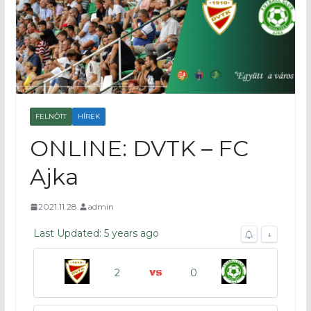
FELNŐTT
HÍREK
ONLINE: DVTK – FC
Ajka
2021.11.28.
admin
Last Updated: 5 years ago
↓
2
0