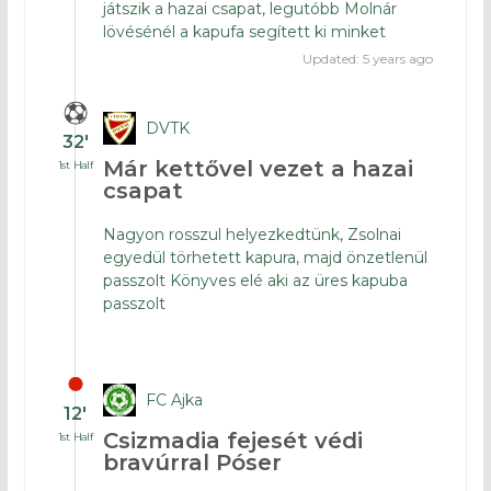
játszik a hazai csapat, legutóbb Molnár
lövésénél a kapufa segített ki minket
Updated: 5 years ago
DVTK
32′
Már kettővel vezet a hazai
1st Half
csapat
Nagyon rosszul helyezkedtünk, Zsolnai
egyedül törhetett kapura, majd önzetlenül
passzolt Könyves elé aki az üres kapuba
passzolt
FC Ajka
12′
Csizmadia fejesét védi
1st Half
bravúrral Póser