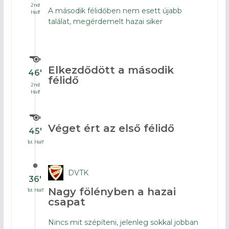
2nd
A második félidőben nem esett újabb
Half
találat, megérdemelt hazai siker
Elkezdődött a második
46′
félidő
2nd
Half
Véget ért az első félidő
45′
1st Half
DVTK
36′
Nagy fölényben a hazai
1st Half
csapat
Nincs mit szépíteni, jelenleg sokkal jobban