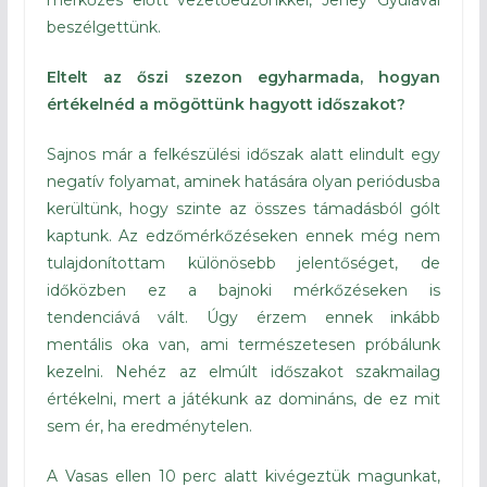
mérkőzés előtt vezetőedzőnkkel, Jeney Gyulával
beszélgettünk.
Eltelt az őszi szezon egyharmada, hogyan
értékelnéd a mögöttünk hagyott időszakot?
Sajnos már a felkészülési időszak alatt elindult egy
negatív folyamat, aminek hatására olyan periódusba
kerültünk, hogy szinte az összes támadásból gólt
kaptunk. Az edzőmérkőzéseken ennek még nem
tulajdonítottam különösebb jelentőséget, de
időközben ez a bajnoki mérkőzéseken is
tendenciává vált. Úgy érzem ennek inkább
mentális oka van, ami természetesen próbálunk
kezelni. Nehéz az elmúlt időszakot szakmailag
értékelni, mert a játékunk az domináns, de ez mit
sem ér, ha eredménytelen.
A Vasas ellen 10 perc alatt kivégeztük magunkat,