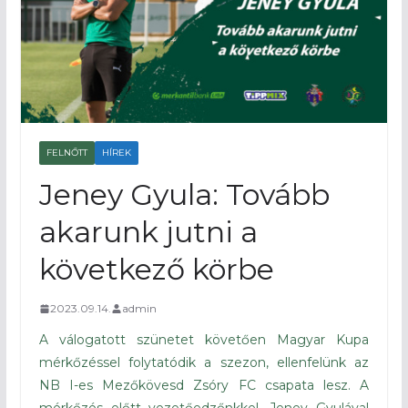
FELNŐTT
HÍREK
Jeney Gyula: Tovább
akarunk jutni a
következő körbe
2023.09.14.
admin
A válogatott szünetet követően Magyar Kupa
mérkőzéssel folytatódik a szezon, ellenfelünk az
NB I-es Mezőkövesd Zsóry FC csapata lesz. A