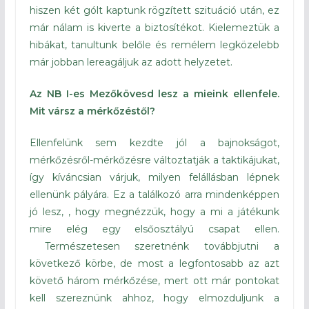
hiszen két gólt kaptunk rögzített szituáció után, ez
már nálam is kiverte a biztosítékot. Kielemeztük a
hibákat, tanultunk belőle és remélem legközelebb
már jobban lereagáljuk az adott helyzetet.
Az NB I-es Mezőkövesd lesz a mieink ellenfele.
Mit vársz a mérkőzéstől?
Ellenfelünk sem kezdte jól a bajnokságot,
mérkőzésről-mérkőzésre változtatják a taktikájukat,
így kíváncsian várjuk, milyen felállásban lépnek
ellenünk pályára. Ez a találkozó arra mindenképpen
jó lesz, , hogy megnézzük, hogy a mi a játékunk
mire elég egy elsőosztályú csapat ellen.
Természetesen szeretnénk továbbjutni a
következő körbe, de most a legfontosabb az azt
követő három mérkőzése, mert ott már pontokat
kell szereznünk ahhoz, hogy elmozduljunk a