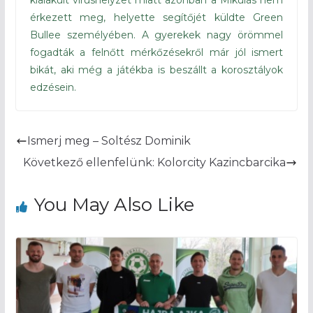
kialakult vírushelyzet miatt azonban a Mikulás nem
érkezett meg, helyette segítőjét küldte Green
Bullee személyében. A gyerekek nagy örömmel
fogadták a felnőtt mérkőzésekről már jól ismert
bikát, aki még a játékba is beszállt a korosztályok
edzésein.
Ismerj meg – Soltész Dominik
Következő ellenfelünk: Kolorcity Kazincbarcika
You May Also Like