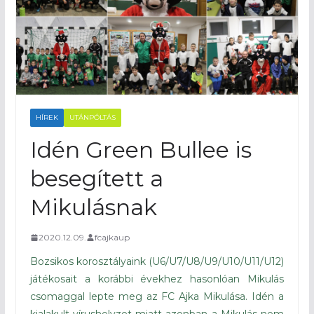
HÍREK
UTÁNPÓLTÁS
Idén Green Bullee is
besegített a
Mikulásnak
2020.12.09.
fcajkaup
Bozsikos korosztályaink (U6/U7/U8/U9/U10/U11/U12)
játékosait a korábbi évekhez hasonlóan Mikulás
csomaggal lepte meg az FC Ajka Mikulása. Idén a