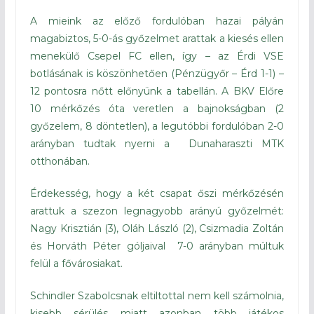
A mieink az előző fordulóban hazai pályán
magabiztos, 5-0-ás győzelmet arattak a kiesés ellen
menekülő Csepel FC ellen, így – az Érdi VSE
botlásának is köszönhetően (Pénzügyőr – Érd 1-1) –
12 pontosra nőtt előnyünk a tabellán. A BKV Előre
10 mérkőzés óta veretlen a bajnokságban (2
győzelem, 8 döntetlen), a legutóbbi fordulóban 2-0
arányban tudtak nyerni a Dunaharaszti MTK
otthonában.
Érdekesség, hogy a két csapat őszi mérkőzésén
arattuk a szezon legnagyobb arányú győzelmét:
Nagy Krisztián (3), Oláh László (2), Csizmadia Zoltán
és Horváth Péter góljaival 7-0 arányban múltuk
felül a fővárosiakat.
Schindler Szabolcsnak eltiltottal nem kell számolnia,
kisebb sérülés miatt azonban több játékos