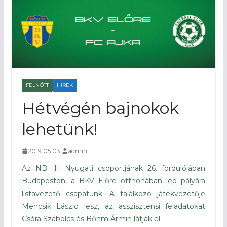
FELNŐTT
HÍREK
Hétvégén bajnokok
lehetünk!
2019.05.03.
admin
Az NB III. Nyugati csoportjának 26. fordulójában
Budapesten, a BKV Előre otthonában lép pályára
listavezető csapatunk. A találkozó játékvezetője
Mencsik László lesz, az asszisztensi feladatokat
Csóra Szabolcs és Bőhm Ármin látják el.