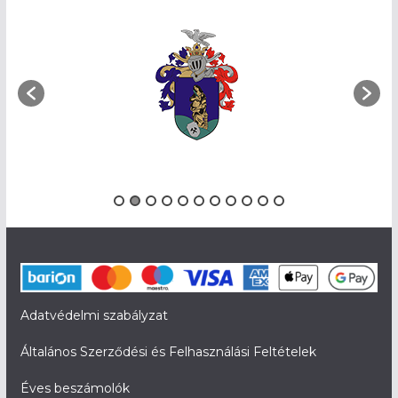
Adatvédelmi szabályzat
Általános Szerződési és Felhasználási Feltételek
Éves beszámolók