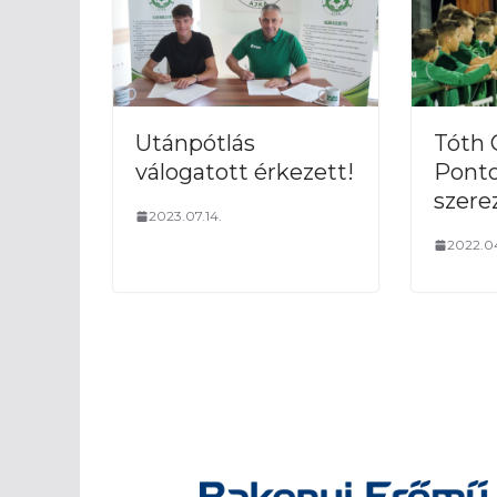
Utánpótlás
Tóth 
válogatott érkezett!
Ponto
szere
2023.07.14.
2022.0