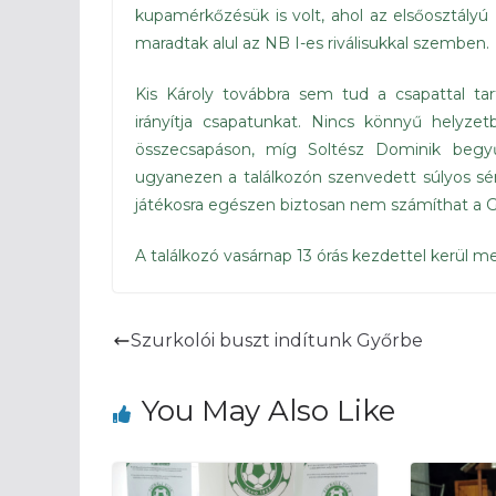
kupamérkőzésük is volt, ahol az elsőosztályú
maradtak alul az NB I-es riválisukkal szemben.
Kis Károly továbbra sem tud a csapattal ta
irányítja csapatunkat. Nincs könnyű helyzet
összecsapáson, míg Soltész Dominik begy
ugyanezen a találkozón szenvedett súlyos sér
játékosra egészen biztosan nem számíthat a G
A találkozó vasárnap 13 órás kezdettel kerül
Szurkolói buszt indítunk Győrbe
You May Also Like