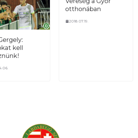
Vereség a Győr
otthonában
2018.07.19.
Gergely:
kat kell
znünk!
4.06.