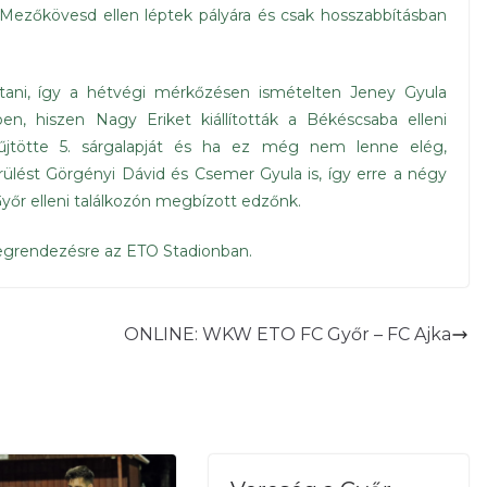
 Mezőkövesd ellen léptek pályára és csak hosszabbításban
rtani, így a hétvégi mérkőzésen ismételten Jeney Gyula
ben, hiszen Nagy Eriket kiállították a Békéscsaba elleni
űjtötte 5. sárgalapját és ha ez még nem lenne elég,
ülést Görgényi Dávid és Csemer Gyula is, így erre a négy
yőr elleni találkozón megbízott edzőnk.
 megrendezésre az ETO Stadionban.
ONLINE: WKW ETO FC Győr – FC Ajka