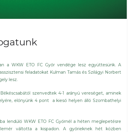
togatunk
jában a WKW ETO FC Győr vendége lesz együttesünk. A
 asszisztensi feladatokat Kulman Tamás és Szilágyi Norbert
ely lesz.
a Békéscsabától szenvedtek 4-1 arányú vereséget, aminek
elyére, előnyünk 4 pont a kieső helyen álló Szombathelyi
rmába lendülő WKW ETO FC Győrnél a héten meglepetésre
Elemér váltotta a kispadon. A győrieknek hét közben