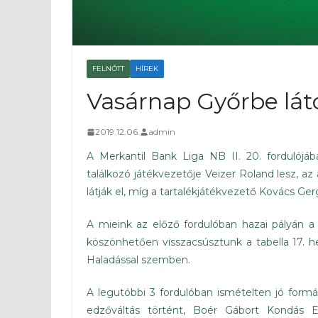
FELNŐTT
HÍREK
Vasárnap Győrbe lá
2019.12.06.
admin
A Merkantil Bank Liga NB II. 20. forduló
találkozó játékvezetője Veizer Roland lesz, az
látják el, míg a tartalékjátékvezető Kovács Gerg
A mieink az előző fordulóban hazai pályán 
köszönhetően visszacsúsztunk a tabella 17. h
Haladással szemben.
A legutóbbi 3 fordulóban ismételten jó fo
edzőváltás történt, Boér Gábort Kondás 