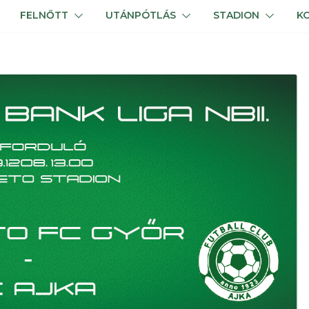
FELNŐTT
UTÁNPÓTLÁS
STADION
K